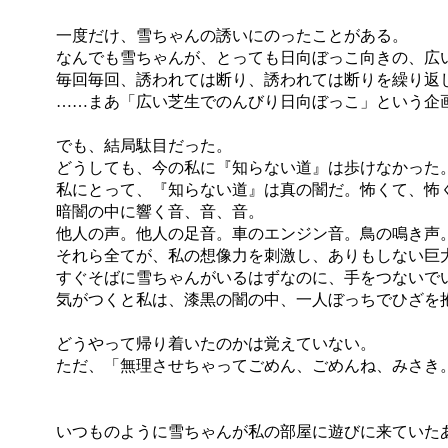
一度だけ、雪ちゃんの誘いにのったことがある。
なんでも雪ちゃんが、とっても日向ぼっこ向きの、広い
毎回毎回、誘われては断り、誘われては断りを繰り返し
……まあ「広い芝生でのんびり日向ぼっこ」という企
でも、結局駄目だった。
どうしても、今の私に『知らない道』は歩けなかった
私にとって、『知らない道』は真の闇だ。怖くて、怖
暗闇の中に響く音、音、音。
他人の声。他人の足音。車のエンジン音。鳥の鳴き声
それら全てが、私の想像力を刺激し、ありもしない巨
すぐそばに雪ちゃんがいるはずなのに、手をつないで
気がつくと私は、漆黒の闇の中、一人ぼっちでひざを
どうやって帰り着いたのかは覚えていない。
ただ、「無理させちゃってごめん、ごめんね、みさき。
いつものように雪ちゃんが私の部屋に遊びに来ていた