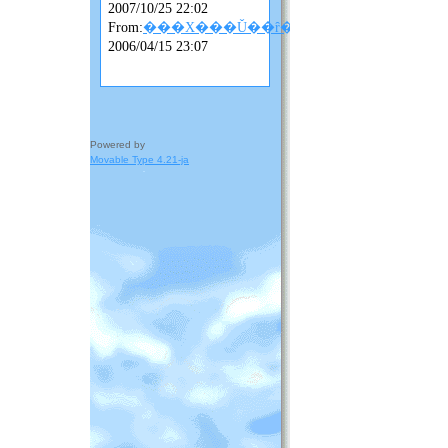
2007/10/25 22:02
From:
���X���Ǔ��ȓ��L
2006/04/15 23:07
Powered by
Movable Type 4.21-ja