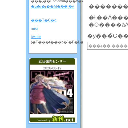
���܂��FSShtml���x��
�u�r�r��M�݂��[�v
�ł܂��A�����ƁA�ꌾ
���T�C�g
�Ō����āA
mixi
twitter
(�T���t���b�`�F�L���̘b����)
���e�� ����
近日発売センサー
2026-08-19