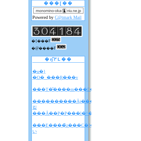
���[��
Powered by
C@tmark Mail
�{���F
�@����F
�ŋ߂̋L��
�u�}
�O�_���Ŗ���v
���T�̐����m����F�A���A�����̐��
���̖�������Ȃɉ����
킯
���Ȃ��P�P���l�^�o�����z
���E����̃z���C�]���u���
い