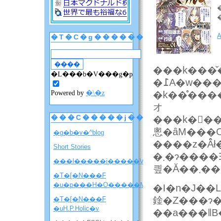
�T�C�g������
���k���̌
�L���b�V���g�p
�߁A�w�����v�ɕ������鐶
Powered by
�\�z
�k��̊����`��
オ
���C�����j���[
���k����o�[�́u
悤�ȃM���O�
�g�b�v�^blog
����z�Ȃ
Short Stories
�܂�ɂ����Ǝ��������ē���S���܂������
���l�����i�����V�����ē��j
킢�Ă�
�T�[�N���F
�u�p���H�O�����M�j�����v
�I�n�J��L
鍂�Z���ɂ
�T�[�N���F
�uH.P.Holic�v