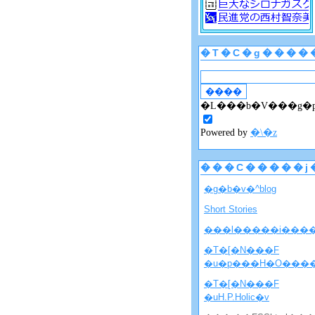
�T�C�g����
�L���b�V���g�
Powered by
�\�z
���C�����j
�g�b�v�^blog
Short Stories
���l�����i���
�T�[�N���F
�u�p���H�O���
�T�[�N���F
�uH.P.Holic�v