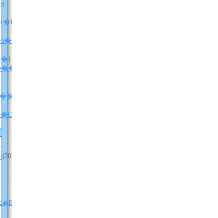
X�g
c�B
���������u�j�b�P���I�f�I���y�ԁz�v��ǂ݂܂����B
�}
���w������x�l�^�o���j
������i�l�^�o���j
�w���E����̃z���C�]���x�����ܘb�Q�i���d���Ȃ�Ver.�j
�g
(2012
c�B
(2012