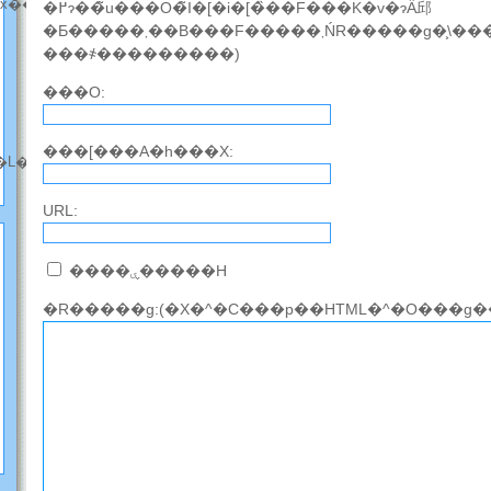
��x��
�߂ɂ��̃u���O�̃I�[�i�[�̏��F���K�v�ɂȂ邱
�Ƃ�����܂��B���F�����܂ŃR�����g�͕\������܂���̂ł��΂炭
���҂���������)
���O:
���[���A�h���X:
�L���̘b����)
URL:
����ۑ�����H