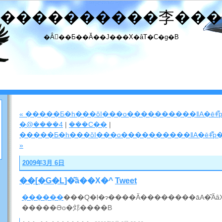
����������李���
�Ȃ񂾂��Ƃ��Ă��J���X�ȃT�C�g�B
« �����Ƃ�h���ŏI���o����������ǁA�ēǂ
�݁@����4
|
���C��
|
�����Ƃ�h���ŏI���o����������ǁA�ēǂ͌p
»
2009年3月 6日
��
[
�G�L
]�͂ā��X�^
Tweet
������
�����Əo�邩����B