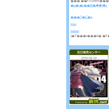
���܂��FSShtml�
�u�r�r��M�݂��[�v
���T�C�g
mixi
twitter
(�T���t���b�`�F
近日発売センサー
2026-08-19