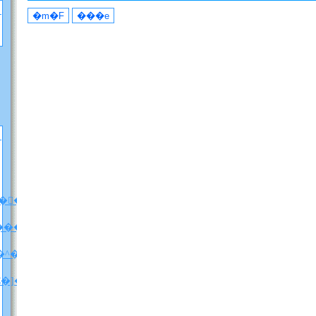
�F�A���A�����̐��̂ɂ��āi�l�^�o���j
����
�^�o�����z
C�]���u���