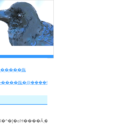
͌p�����鎎
�����鎎�݁@����5
���Q�l�ɂ����Ă��������āA�͂ĂȃX�^�[�ɑΉ����Ă݂܂����B