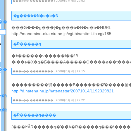
���e�� �������� : 2009年3月 6日 22:03
�g���b�N�o�b�N
��
���̃G���g���[�̃g���b�N�o�b�NURL:
http://monomino-oka.niu.ne.jp/cgi-bin/mt/mt-tb.cgi/185
p
�R�����g
�ǂ������v�����ł��ˁB
�ł��e�X�g�Ƃ͂����A�����Ŏ����ɐ��t���
���[
���e�� �������� : 2009年3月 6日 22:15
���������瑦�����B�������͂�����搶�
http://d.hatena.ne.jp/hatenastar/20071014/1192329821
��V�����ē��j
���e�� �������� : 2009年3月 6日 22:22
��M�j�����v
�R�����g����
(���߂ẴR�����g�̎��́A�R�����g���\������邽