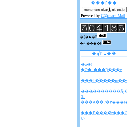
���[��
Powered by
C@tmark Mail
�{���F
�@����F
�ŋ߂̋L��
�u�}
�O�_���Ŗ���v
���T�̐����m���
���̖�������Ȃɉ
킯
���Ȃ��P�P���l
���E����̃z���
い