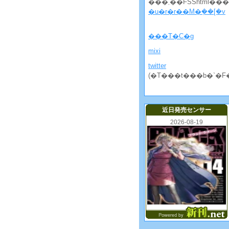
���܂��FSShtml�
�u�r�r��M�݂��[�v
���T�C�g
mixi
twitter
(�T���t���b�`�F
近日発売センサー
2026-08-19