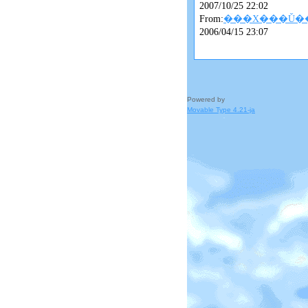
2007/10/25 22:02
From:
���X���Ǔ�
2006/04/15 23:07
Powered by
Movable Type 4.21-ja