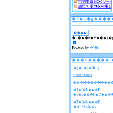
�T�C�g����
�L���b�V���g�
Powered by
�\�z
���C�����j
�g�b�v�^blog
Short Stories
���l�����i���
�T�[�N���F
�u�p���H�O���
�T�[�N���F
�uH.P.Holic�v