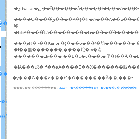
�ʓrtwitter�̂ق��ł͊������Ă�����ł����A
����Ȏ����̂ق����A�{�N�A���Ȃ��Ƃ������I�����͊m�ۂł��
��
邱
���͉ăR�~��Kanon�{���o���\�肪�������܂��B�܂����m�点
p
�ł��鎞�������܂����炨�m�点
�������Ǝv���܂��B�c�c���\�傫�Ȋ��Ȃ̂ł��
���[
�y���̃G���g���ɂ̓^�O�������Ă��܂���z
���e�� �������� :
22:54
|
�R�����g (0)
|
�g���b�N�o�b�N
��V�����ē��j
��M�j�����v