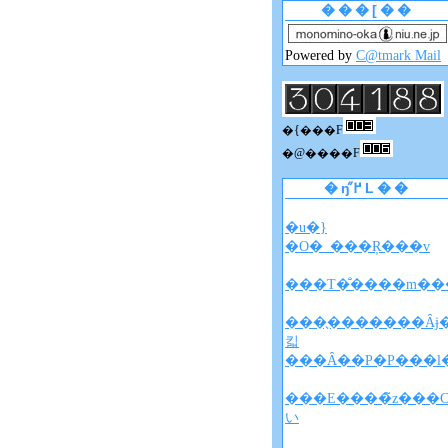
���[��
Powered by
C@tmark Mail
�{���F
�@����F
�ŋ߂̋L��
�u�}
�O�_���Ŗ���v
���T�̐����m���
���̖�������Ȃɉ
킯
���Ȃ��P�P���l
���E����̃z���
い