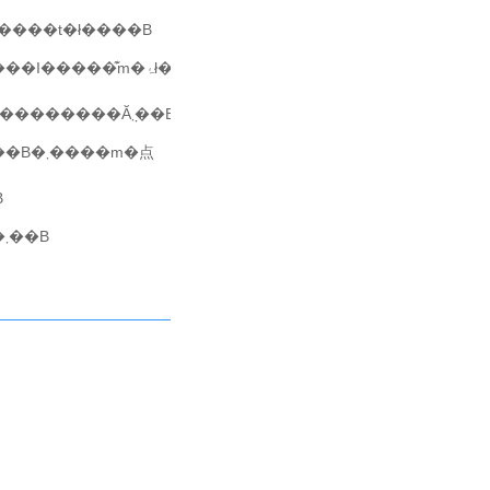
���ꂪ����t�ł����B
�ƂƂȂ����̂ŁA���������Ƃ�����̊��������������Ă݂܂��B
B
�ł́A���炽�߂܂��āA����Ƃ��X�������肢���܂��B