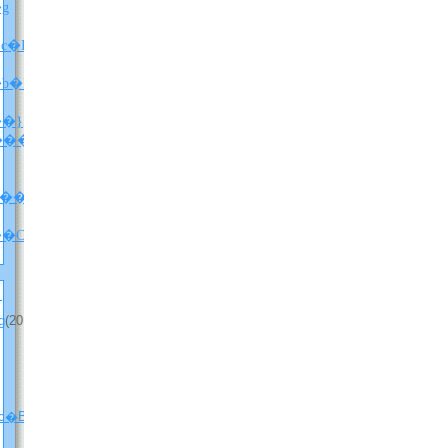
X�g
c�B
���������u�j�b�P���I�f�I���y�ԁz�v��ǂ݂܂����B
�}
���w������x�l�^�o���j
������i�l�^�o���j
�w���E����̃z���C�]���x�����ܘb�Q�i���d���Ȃ�Ver.�j
�g
(2012
c�B
(2012