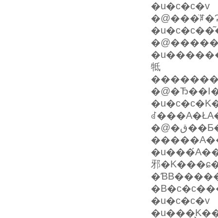
�u�c�c�v
�u�c�c��
�@�����
�u�������B����
牴
��������
�u�c�c�K
ꂽ���A�Ł
�@�ق��Ƃ�����C�����ꂽ�B�c�c�킽
�u���́A
邪�K���ɕ
�ƁB�����
�B�c�c�
�u�c�c�v
�u���͕K�