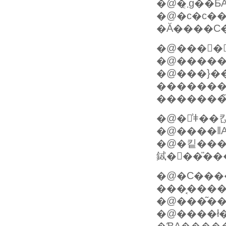
�@�܂͔g
�@�c�c���̎
�Ă����C
�@����
�@�����
�@���}�
����������Ăق
�������
�@�󋵂͗ǂ�
�@�킽���́A�
鋱���̎��
�@�C���
���͔���
�@����ł��ڂ�