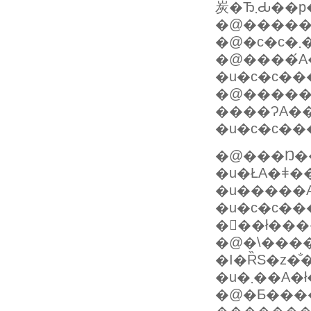
�@�����ā
�
�@����́
�u�c�c��
�@�����
����ɁA��
�u�c�c�
�@���Ŋ�
�u�����A
�u�c�c�
�@�\����
�I�ȐS�z�
�u�܂��
�@�Ƃ���