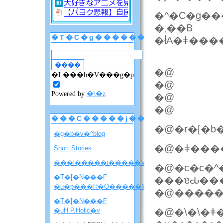
�^�C�g��
�܂��B
�T�C�g������
�ł́A�ǂ���
�@
�L���b�V���g�p
�@
Powered by
�\�z
�@
�@
���C�����j���[
�@�r�[�b�
�g�b�v�^blog
�@�ǂ����
Short Stories
���l�����i�����V�����ē��j
�@�c�c�
�T�[�N���F
���ɐԂ��
�u�p���H�O�����M�j�����v
�@�����
�T�[�N���F
�uH.P.Holic�v
�@�\�\�ǂ