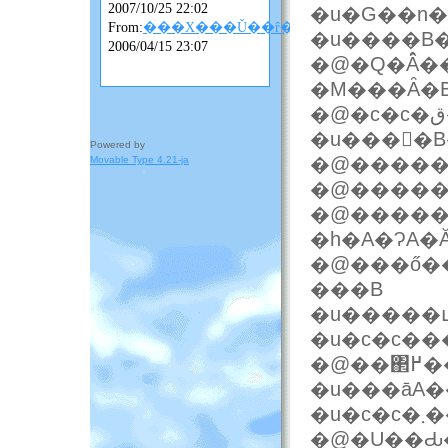
2007/10/25 22:02
�u�G��n�
From:
���X���Ǔ��ȓ��L
�u����B
2006/04/15 23:07
�@�Q�Ȃ̂�
�u���񂤂�
Powered by
�@�����
Movable Type 4.21-ja
�@�����
�@�����
�h�A�ɁA�
�@���ő�
���B
�u�c�c��
�u���āA�
�
�@�U��Ԃ