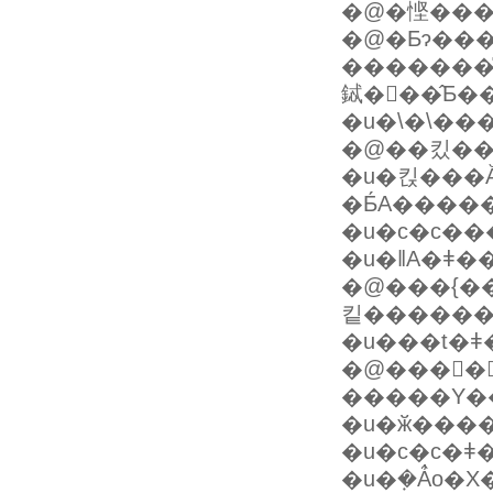
�@�悭���
�@�Ƃɂ��
�������̎���
�u�킩���
�Ƃ́A����
�u�c�c��
�u�ǁA�ǂ�
�@���{��
킽������
�u���t�ǂ
�@����
�����Y�
�u�ӂ����
�u�c�c�
�u�݂�Ȃ̓o�