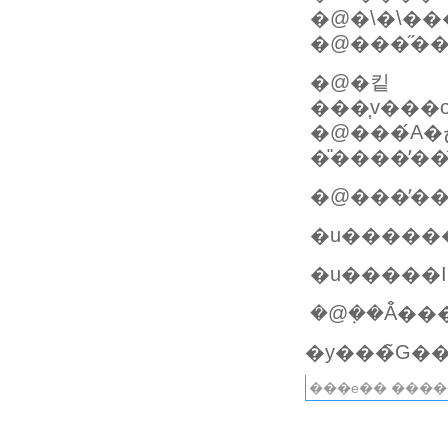
�@�\�\��
�@���̋�
�@�킽
���͎v���
�@���́A�ڂ�ڂ�ɕ������싅
�̎����̓�
�u�����I
�@�݂�Ȃ̐�
���e�� ����