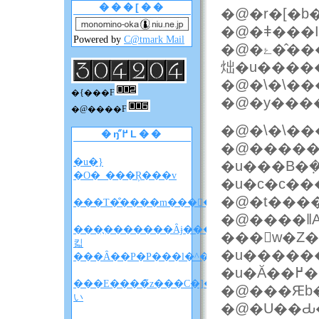
���[��
�@�r�[�b�
�@�ǂ���I
Powered by
C@tmark Mail
�@�ۓ��̂��тɏP���Ă���ɂ݂̍��ԂɁA�������̏Ί
炪�u����
�@�\�\��
�{���F
�@�y���
�@����F
�@�\�\��
�ŋ߂̋L��
�@�����
�u�}
�u���B�݂�
�O�_���Ŗ���v
���T�̐����m����F�A���A�����̐��
�@����ǁ
���̖�������Ȃɉ����
킯
�u������
���Ȃ��P�P���l�^�o�����z
�u
���E����̃z���C�]���u���
�@���Ԙb
い
�@�U��Ԃ