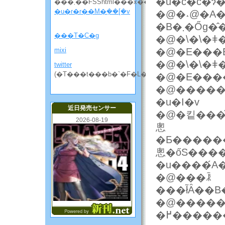
�u�c�c�ɂ�
���܂��FSShtml���x��
�u�r�r��M�݂��[�v
�@�˔@�A��
�B�܂�
���T�C�g
�@�\�\�ǂ
mixi
�@�E���
�@�\�\�ǂ
twitter
(�T���t���b�`�F�L���̘b����)
�@�E���
�@�����
�u�I�v
近日発売センサー
�@�킽���͋��|�ɂ
2026-08-19
悤
�Ƃ������
悤�őS���
�u����́A�
�@���ꂾ
���ł͂Ȃ��
�@����
�߂����