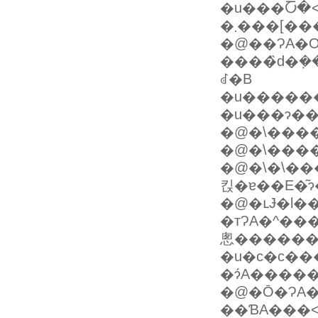
�u���Ⴀ�˂
�܂���[��
�@��ɁA�O
����̏d�݂����
ꂽ�B
�u������
�u���ɂ�
�@�\���
�@�\����
�@�\�\�
킩�ɐ��E�͂
�@�ւɈ�l�
�тɁA�^�
悤������
�u�c�c�������N���l�ɂ��Ă�
�ɂ́A����
�@�Ō�ɁA
��ƁA���˂