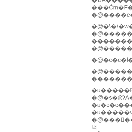
�ƁA����
���Ċm�F�
�@����e�
�@�\�\�w
�@�����
�������
�@�����
�@�c�c�ł
�@�����͏
�������̓
�u�����
�@�s�ӂɁ
�u�c�c��
�u�����
�@����
낵