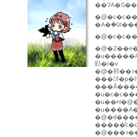
��ɁA�S��
�@�c�c�
�A�݂�ȕt�
�@�c�c�
�u�����A�����~�߂Ă���I�@���A��΂����Ⴍ���Ⴭ�N�ł�
邼�I�v
�@�邳��ɂ
���񂪑f�p�
���Ă���
�u�c�c��
�u����A
�@�d���
�����̂́c
�@���ɂ��A�