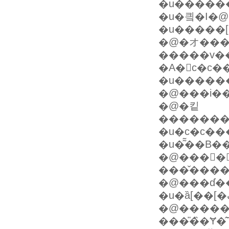
�u�����
�u�킠�I�
�u�����[�
�@�オ��������
�����v��
�A�󂪁c�c
�u�����
�@�킽
���͏����
�u�͂͂��B
�@����񂪋󂢂Ă�
���̌���
�@���ɗ�
�@�����
���̎�̏�Ɏ