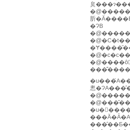
炱���ɂ���
�@�����ŁA����
肵�Ă����B�܂�ŉ����̊��G���m
�ɁB
�@�C�t�
�@�c�c��
�@����ȏ󋵂
�u���́A�������O�l�͌��߂��B���̎��̂ŗ��
�@�����
�@���̌��
�u�����
���Ă�Ȃ�A��
���̂��Ƃ�