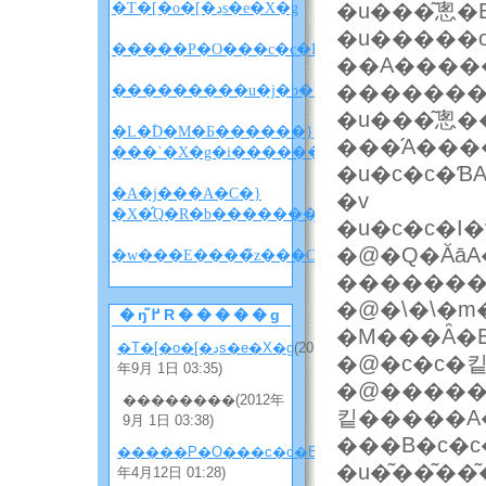
�u���͂悤�
�T�[�o�[�ڍs�e�X�g
�u�����o
�����P�O���c�c�B
��A����
�u���͂悤������
�L�ؓD�M�Ƃ������}
���́A���
���`�X�g�i������w������x�l�^�
�u�c�c�Ɓ
�A�j���A�C�}
�v
�X�̂Q�R�b�����������i�l�^�o���
�u�c�c�I�
�@�Q�Ăā
�w
�������
�@�\�\�m���
�ŋ߂̃R�����g
�M���Ȃ�
�T�[�o�[�ڍs�e�X�g
(2012
�@�c�c�
年9月 1日 03:35)
�@�����
��������(2012年
킽�����A�
9月 1日 03:38)
���B�c�c
�����P�O���c�c�B
(2012
年4月12日 01:28)