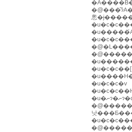
�Ă����B�
�@���͂ɂ́
悤�ɉ����
�u�c�c���
�u�c�c��
�@�����
�u������
�u�c�c��[
�u����H�
�u�c�c�v
�u�c�c��
�@���������ƁA���
낫���Ƃ��
�u�c�c��
�@�����