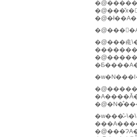
�@�����
�@���̌x�
�@�ł��A�
�@���񂾂
�@���𗐖\
�@�����c�c�
�Ƃ����A�
�w�N���
�@�����
�A����Ǎ
�@�N�̐�
�w���̂ށ\�\���ꂩ�\�\�ǂ����A���Ƃ肫
���A���