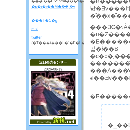
�B�����āA
���܂��FSShtml���x��
�u�r�r��M�݂��[�v
낤�Ǝv���
�̐��x�̎�
���T�C�g
���ƋC�ɂȂ�̂
mixi
�u�Z���
twitter
�Ƃ�����
(�T���t���b�`�F�L���̘b����)
킯�ł��B
�c�c�܂����ʂ́A�x����Ȃ���l�ɂ����킸�炤
�������
近日発売センサー
2026-08-19
���A���̒��S���C���
�Ƃ�����
�_��