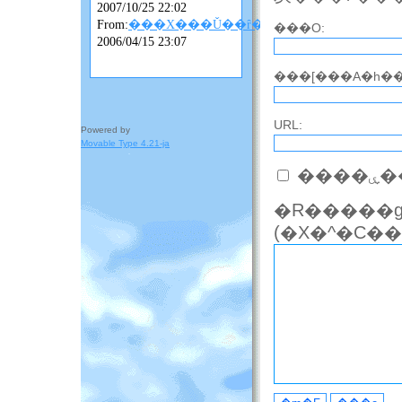
2007/10/25 22:02
From:
���X���Ǔ��ȓ��L
���O:
2006/04/15 23:07
���[���A�h��
URL:
Powered by
Movable Type 4.21-ja
��
�R�����g