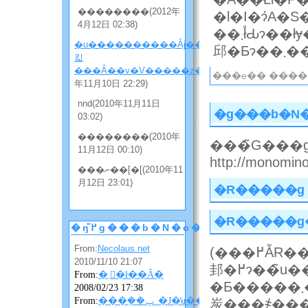
��������(2012年
�l�I�ɂ́A
4月12日 02:38)
��܂ł̊Ԃɂ��łɏ��͘R��Ă���Ǝv����̂ő����J�T�ł��ˁB�܂��A����̓P�[�^�C�ŃE�F�u���g���̂́A�P���{���ȊO�A��߂
�u���̖�������Ȃɉ����
邱�Ƃɂ��
킯
���Ȃ��v�V�����z���̂Q
(2010
���e�� ������
年11月10日 22:29)
nnd(2010年11月11日
�g���b�N
03:02)
��������(2010年
���̃G���g
11月12日 00:10)
http://monomino-
���ނ��[�[(2010年11
月12日 23:01)
�R�����g
�R�����g
�ŋ߂̃g���b�N�o�b�N
From:
Necolaus.net
(���߂ẴR�����g�̎��́A�R�����g���\������
2010/11/10 21:07
邽�߂ɂ��̃u���O�̃I�[�i�[�̏��F���K�v�ɂȂ邱
From:
�܂񂴂�ł��Ȃ�
�Ƃ�����܂��B���F�����܂ŃR�����g�͕\������܂���̂ł��΂
2008/02/23 17:38
From:
���݂��ݐ_�J�̓ʉ��ɂ��ɂ��
炭���҂��