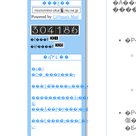
�A��
���[��
���
Powered by
C@tmark Mail
�P
�{���F
�@����F
�ŋ߂̋L��
�u�}
�O�_���Ŗ���v
���T�̐����m����F�A���A�����̐��
���̖�������Ȃɉ����
킯
���Ȃ��P�P���l�^�o�����z
�P
傷�
���E����̃z���C�]���u���
い
�Ƃ