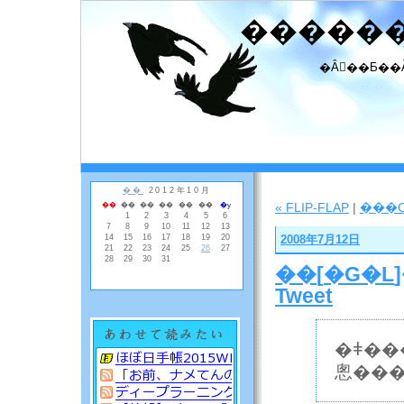
�����
�Ȃ񂾂��Ƃ��
« FLIP-FLAP
|
���
2008年7月12日
��
[
�G�L
Tweet
�ǂ����A����19�N�x
悤���