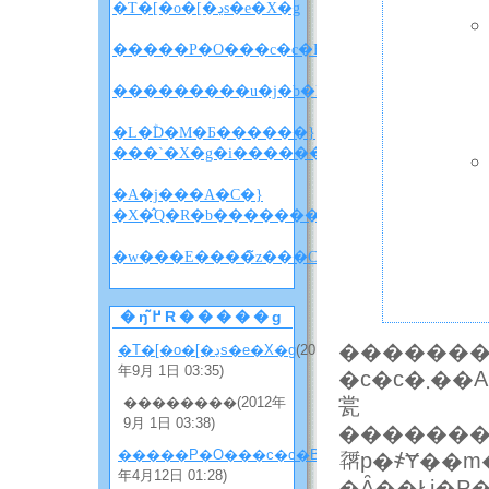
�T�[�o�[�ڍs�e�X�g
�����P�O���c�c�B
�L�ؓD�M�Ƃ������}
���`�X�g�i������w������x�l�^�
�A�j���A�C�}
�X�̂Q�R�b�����������i�l�^�o���
�w
�ŋ߂̃R�����g
������
�T�[�o�[�ڍs�e�X�g
(2012
年9月 1日 03:35)
�c�c�܂��A�P�[�^�C�E�F�u�̃A�N�Z�X���
��������(2012年
瓽
9月 1日 03:38)
�������Ȃ
�����P�O���c�c�B
(2012
𗘗p�҂Ɏ��
年4月12日 01:28)