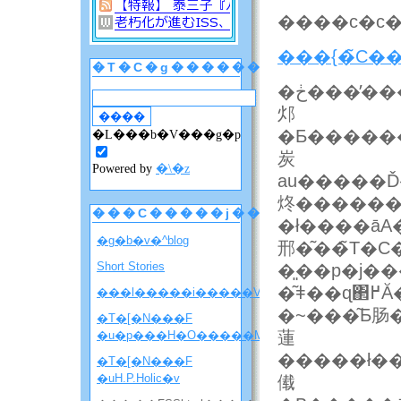
����c�c
���{�̃C�
�T�C�g������
�ڂ����̓����N����݂Ă��������Ƃ��āA�v����ɃP�[�^�C�̕W���d�l�Ƃ��āA�_��ҌŗLID�i�N���A�N�Z�X���Ă
邩
�L���b�V���g�p
炭
Powered by
�\�z
au�����Ď
炵�������
���C�����j���[
�ł����āA
�g�b�v�^blog
邢�͂��̃T�C
Short Stories
�͈��p�j�
�
���l�����i�����V�����ē��j
�~���͂Ƃ肠
�T�[�N���F
蓮
�u�p���H�O�����M�j�����v
�����ł�����Ă��Ƃł�
�T�[�N���F
�uH.P.Holic�v
傤