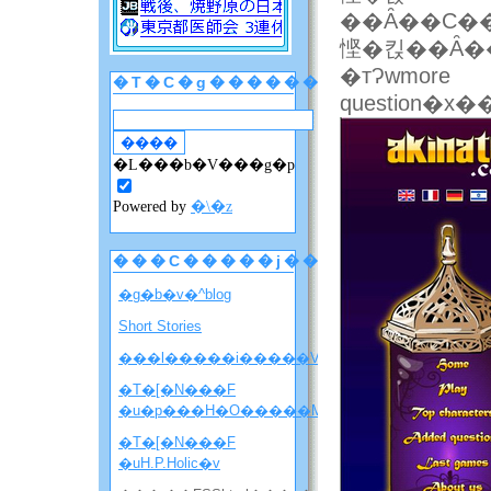
��Ȃ��C���h�̐�����ۂ��l�߁I�M�l�ɂ͎�
悭�킩��Ȃ��C��
�тɁwmore
�T�C�g������
�L���b�V���g�p
Powered by
�\�z
���C�����j���[
�g�b�v�^blog
Short Stories
���l�����i�����V�����ē��j
�T�[�N���F
�u�p���H�O�����M�j�����v
�T�[�N���F
�uH.P.Holic�v