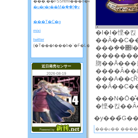
���܂��FSShtml���x��
�u�r�r��M�݂��[�v
���T�C�g
mixi
�I�I�悭�킩
twitter
(�T���t���b�`�F�L���̘b����)
���݂��΂ł
���������͔ށA�t�B�N�V�������̃A�
肳��Ă���
近日発売センサー
����Ȃ��ā
2026-08-19
���A��ς
���N�Ō�
���e�� ����