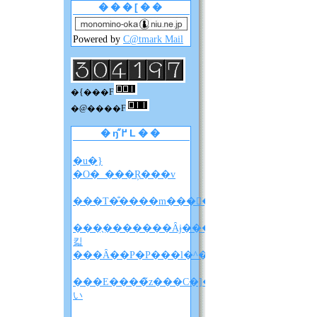
���[��
Powered by
C@tmark Mail
�{���F
�@����F
�ŋ߂̋L��
�u�}
�O�_���Ŗ���v
���T�̐����m����F�A���A�����̐��
���̖�������Ȃɉ����
킯
���Ȃ��P�P���l�^�o�����z
���E����̃z���C�]���u���
い