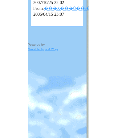
2007/10/25 22:02
From:
���X���Ǔ��ȓ��L
2006/04/15 23:07
Powered by
Movable Type 4.21-ja