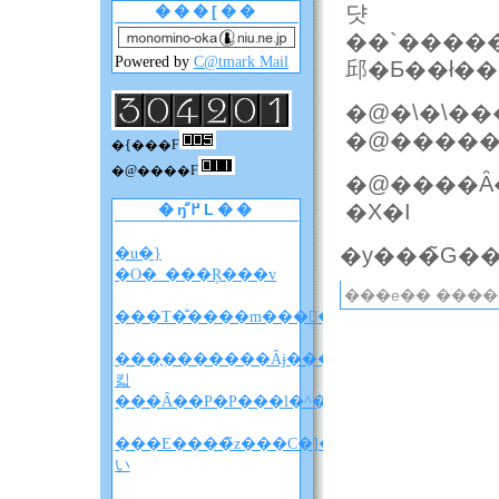
댯
���[��
��`�����ƂȂ
Powered by
C@tmark Mail
邱�Ƃ��ł�
�{���F
�@����F
�@����Ȃ
�X�I
�ŋ߂̋L��
�u�}
�O�_���Ŗ���v
���e�� ����
���T�̐����m����F�A���A�����̐��
���̖�������Ȃɉ����
킯
���Ȃ��P�P���l�^�o�����z
���E����̃z���C�]���u���
い