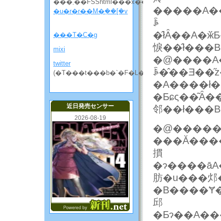
���܂��FSShtml���x��
�����A��ʂ�������
�u�r�r��M�݂��[�v
ꎩ
�̂łȂ��A�
���T�C�g
悷��̂ł���B
mixi
�@����A���̃I�[�o
twitter
ꎩ�̂��Ǝ��
(�T���t���b�`�F�L���̘b����)
�A����ł
�Ƃɕς��͂Ȃ
近日発売センサー
邻��ł���B
2026-08-19
�@�����
���Ă����
摜
�ɂ����āA
肪�u���邩
�B����Ɏ��
邱
�Ƃɂ��A��