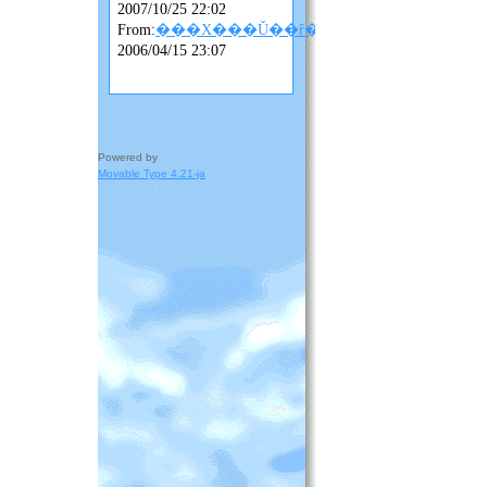
2007/10/25 22:02
From:
���X���Ǔ��ȓ��L
2006/04/15 23:07
Powered by
Movable Type 4.21-ja