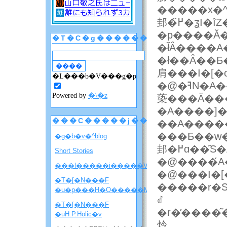
�����x�^
邽�߂̈�ʓI�ȋZ�@�Ƃ��āA���͂��Ȃ�̂��瑽
�p����Ă
�T�C�g������
�ł͂Ȃ����
�ł͏��Ȃ��Ƃ
肩���I�[�o
�L���b�V���g�p
�@�ߔN�A��Η̈�Ƃ������t�̐Z���ƂƂ��ɁA�G�������Ƃ��Ē
Powered by
�\�z
蒅���Ă���
�A����͏]
���C�����j���[
��A����
���Ƃ��w�
�g�b�v�^blog
邽�߂ɑ��
Short Stories
�@����́A
���l�����i�����V�����ē��j
�@���I�[
�T�[�N���F
�����r�S
�u�p���H�O�����M�j�����v
ꂽ
�T�[�N���F
�r�̕����͂��̃��C���݂̂��c���Ĉ�ۂ�r�����A�I�o���Ă
�uH.P.Holic�v
炩