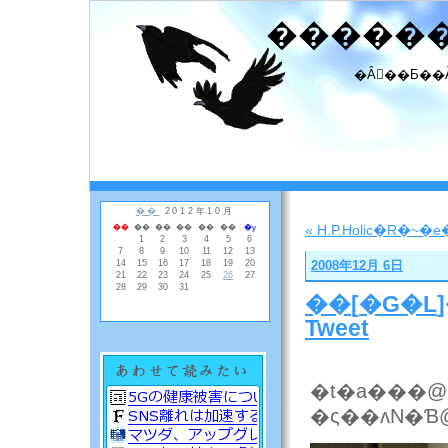
�����
�Ȃ񂾂��Ƃ��
« H.P.Holic�R�~
2008年12月 6日
��
[
�G�L
Tweet
�t�a���@
�ς��ʌN�Ɓ