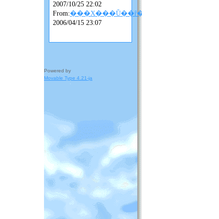
2007/10/25 22:02
From:
���X���Ǔ��ȓ��L
2006/04/15 23:07
Powered by
Movable Type 4.21-ja