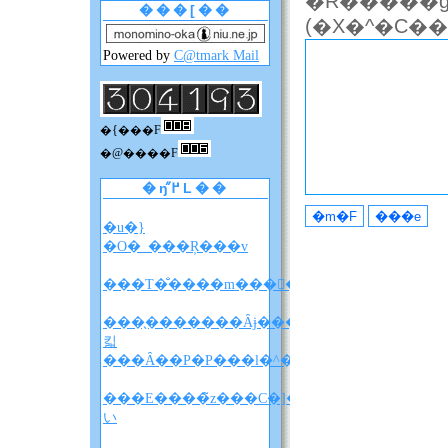
�R�����g
���[��
Powered by
C@tmark Mail
�{���F
�@����F
�ŋ߂̋L��
�u�}
�O�_���Ŗ���v
���T�̐����m����F�A���A�����̐��
���̖�������Ȃɉ����
킯
���Ȃ��P�P���l�^�o�����z
���E����̃z���C�]���u���
い