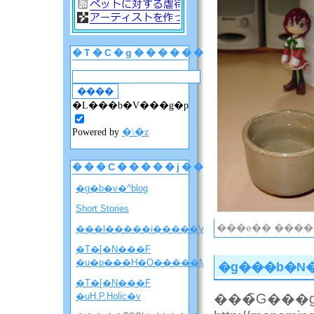
�T�C�g������
�L���b�V���g�p
Powered by
�\�z
���C�����j���[
�g�b�v�^blog
Short Stories
���e�� ������
���l�����i�����V�����ē��j
�T�[�N���F
�u�p���H�O�����M�j�����v
�g���b�N
�T�[�N���F
�uH.P.Holic�v
���̃G���g