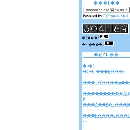
���[��
Powered by
C@tmark Mail
�{���F
�@����F
�ŋ߂̋L��
�u�}
�O�_���Ŗ���v
���T�̐����m���
���̖�������Ȃɉ
킯
���Ȃ��P�P���l
���E����̃z���
い