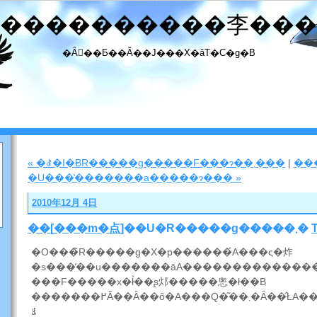
����������李���
�Ȃ񂾂��Ƃ��Ă��J���X�ȃT�C�g�B
« �ꎞ�I�ɃR�����g�����F���ɂ��܂���
|
��
�U���̔�������a�����ɂ��� »
2010年12月 4日
��
[
���m�点
]��U�R�����g�����܂�
�O���̃R�����g�X�p������́A���ς�炸
���F�����x�ł͐��ʂ邩�����悤�ł��B
�������߂Ă��Ȃ��ȏ�A���Q�͂��܂�Ȃ��̂ŁA���ʂȘJ�͂����l�Ƃ��������Ȃ̂ł����ǁA�
ꉞ