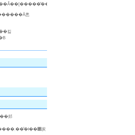
�Ă̓��[�����͂��̂ŁA�n���Ƀ����h�N�T�C�󋵂ł��
���킯
�B