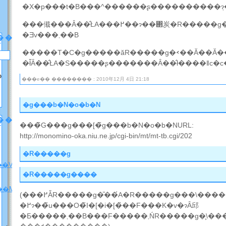
�X�p���t�B���^������ʂ����������݂ɂ�
���傤���Ȃ��̂ŁA���߂��ɂ��΂炭�R�����g������Ă݂悤
�Ǝv���܂��B
��
�����T�C�g�����ăR�����g�𑗂��Ă��Ă
�ł͂Ȃ��̂ŁA�S�����ʂ�������Ȃ��̂ł����ǁc�c
p
���e�� �������� : 2010年12月 4日 21:18
�g���b�N�o�b�N
���[
���̃G���g���[�̃g���b�N�o�b�NURL:
http://monomino-oka.niu.ne.jp/cgi-bin/mt/mt-tb.cgi/202
�R�����g
��V�����ē��j
�R�����g����
��M�j�����v
(���߂ẴR�����g�̎��́A�R�����g���\������邽
�߂ɂ��̃u���O�̃I�[�i�[�̏��F���K�v�ɂȂ邱
�Ƃ�����܂��B���F�����܂ŃR�����g�͕\������܂���̂ł��΂炭