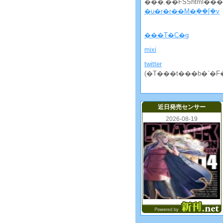
���܂��FSShtml�
�u�r�r��M�݂��[�v
���T�C�g
mixi
twitter
(�T���t���b�`�F
近日発売センサー
2026-08-19