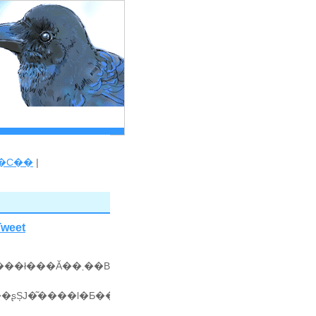
�C��
|
Tweet
�s���̓��u�������āA����������������ł���Ă��܂��B