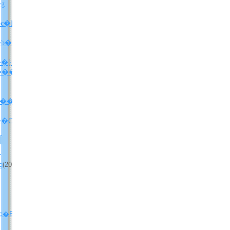
X�g
c�B
���������u�j�b�P���I�f�I���y�ԁz�v��ǂ݂܂����B
�}
���w������x�l�^�o���j
������i�l�^�o���j
�w���E����̃z���C�]���x�����ܘb�Q�i���d���Ȃ�Ver.�j
�g
(2012
c�B
(2012