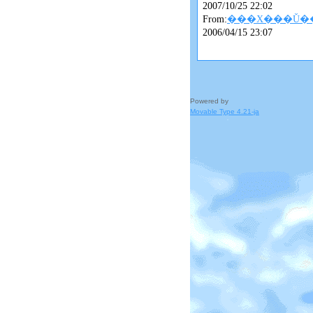
2007/10/25 22:02
From:
���X���Ǔ�
2006/04/15 23:07
Powered by
Movable Type 4.21-ja