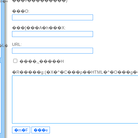
���҂���������)
��x��
���O:
���[���A�h���X:
URL:
�L���̘b����)
����ۑ�����H