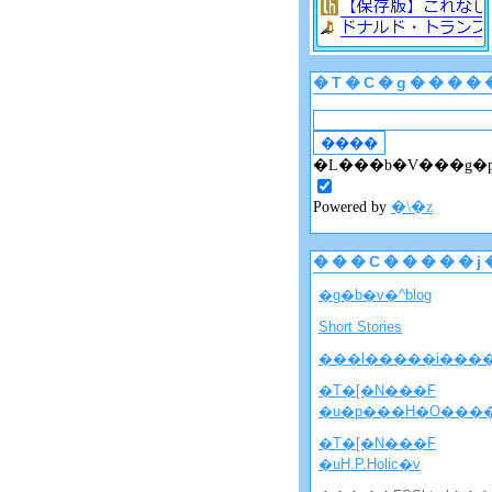
�T�C�g����
�L���b�V���g�
Powered by
�\�z
���C�����j
�g�b�v�^blog
Short Stories
���l�����i���
�T�[�N���F
�u�p���H�O���
�T�[�N���F
�uH.P.Holic�v