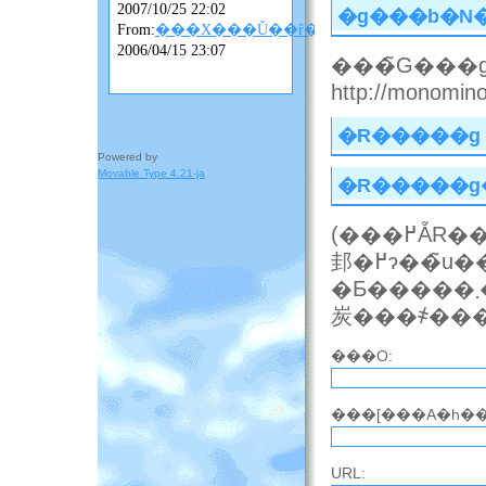
2007/10/25 22:02
�g���b�N
From:
���X���Ǔ��ȓ��L
2006/04/15 23:07
���̃G���g
http://monomino-
�R�����g
Powered by
Movable Type 4.21-ja
�R�����g
(���߂ẴR�����g�̎��́A�R�����g���\������
邽�߂ɂ��̃u���O�̃I�[�i�[�̏��F���K�v�ɂȂ邱
�Ƃ�����܂��B���F�����܂ŃR�����g�͕\������܂���̂ł��΂
炭���҂��
���O:
���[���A�h��
URL: