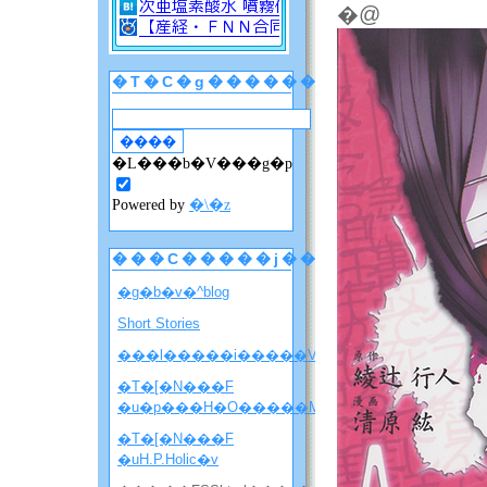
�@
�T�C�g������
�L���b�V���g�p
Powered by
�\�z
���C�����j���[
�g�b�v�^blog
Short Stories
���l�����i�����V�����ē��j
�T�[�N���F
�u�p���H�O�����M�j�����v
�T�[�N���F
�uH.P.Holic�v