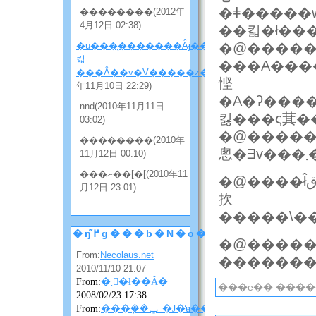
�ǂ�����w��
��������(2012年
4月12日 02:38)
��킯�ł��
�u���̖�������Ȃɉ����
�@�����
킯
���A������
���Ȃ��v�V�����z���̂Q
(2010
悭
年11月10日 22:29)
�A�ʔ����
nnd(2010年11月11日
03:02)
�@���������كV���[�Y��ǂ񂾂̂͗y���́A�w������̘b�ł�����A���ǂ
��������(2010年
悤�
11月12日 00:10)
���ނ��[�[(2010年11
�@����ł̂ق��͍����Q�����o���̂ł����A���̑тŃA�j�����A���ʉf�
月12日 23:01)
扻
�ŋ߂̃g���b�N�o�b�N
�@�����
From:
Necolaus.net
2010/11/10 21:07
From:
�܂񂴂�ł��Ȃ�
���e�� ������
2008/02/23 17:38
From:
���݂��ݐ_�J�̓ʉ��ɂ��ɂ��