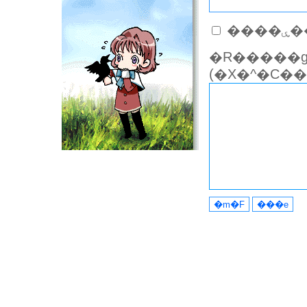
��
�R�����g