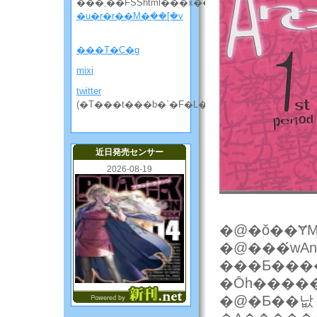
���܂��FSShtml���x��
�u�r�r��M�݂��[�v
���T�C�g
mixi
twitter
(�T���t���b�`�F�L���̘b����)
近日発売センサー
2026-08-19
�@���́wAno
���Ƃ���
�@�Ƃ��낪