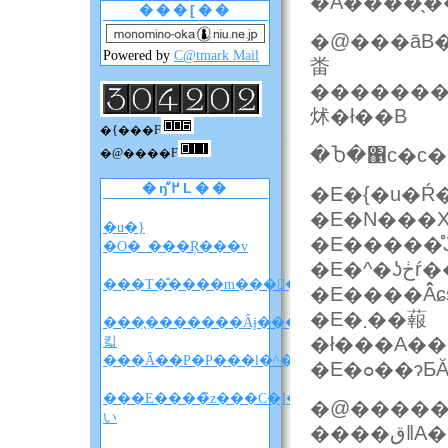
���[��
�@���āB���͑�́A�ǂ�ȍ�i�
Powered by
C@tmark Mail
畨
�������x���ł
炢�ł��B
�{���F
�Ⴆ�΁c�c�
�@����F
�ŋ߂̋L��
�E�{�u�Ŕ
�E�N���
�u�}
�E�����
�O�_���Ŗ���v
�E�^
���T�̐����m����F�A���A�����̐��
�E����Ȃ̂
�E�܂��蕔
���̖�������Ȃɉ����
�ł���A���
킯
���Ȃ��P�P���l�^�o�����z
���E����̃z���C�]���u���
�@�����
い
����قǁA�������A���A�s�g�ȉ�ʍ�������Ă��āA���͋C���f���