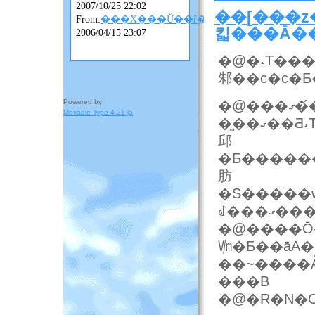
2007/10/25 22:02
��
[
���z
From:
���X���Ǔ��ȓ��L
킯���Ȃ��
2006/04/15 23:07
�@�˔T���Z�Ɍ��ł����Ƃ�����܂�
Powered by
�@���ގ��́A���炭
Movable Type 4.21-ja
�͖��ގ��Ƌ˔T�A��l�̃q�[���[����������A���g��̓�����O�̐l�Ԃł��
邱
�Ƃ������܂����B�{���A��e�Ȃ�A�
肪
�S���ׂ��w����̂܂܂ł����A�܂�Ȃ��l�Ԃł������x�Ƃ�����ΓI�ȑ��݂̍
ꂽ���
�@����Ō�
㏞�Ƃ��āA���ގ��͋���̕ی�҂Ƃ
��~����Ȃ��Ȃ��Ă
���B