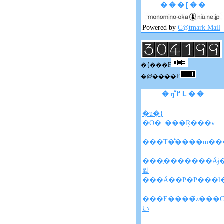
���[��
Powered by
C@tmark Mail
�{���F
�@����F
�ŋ߂̋L��
�u�}
�O�_���Ŗ���v
���T�̐����m���
���̖�������Ȃɉ
킯
���Ȃ��P�P���l
���E����̃z���
い