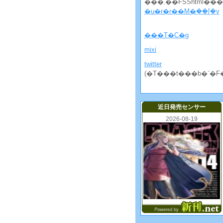
���܂��FSShtml�
�u�r�r��M�݂��[�v
���T�C�g
mixi
twitter
(�T���t���b�`�F
近日発売センサー
2026-08-19