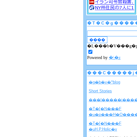
�T�C�g����
�L���b�V���g�
Powered by
�\�z
���C�����j
�g�b�v�^blog
Short Stories
���l�����i���
�T�[�N���F
�u�p���H�O���
�T�[�N���F
�uH.P.Holic�v