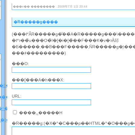
���e�� �������� : 2008年7月 1日 20:44
�R�����g����
(���߂ẴR�����g�̎��́A�R�����g���\������邽
�߂ɂ��̃u���O�̃I�[�i�[�̏��F���K�v�ɂȂ邱
�Ƃ�����܂��B���F�����܂ŃR�����g�͕\������܂���̂ł��΂炭
���҂���������)
���O:
���[���A�h���X:
�F�A���A�����̐��̂ɂ��āi�l�^�o���j
URL:
����
�^�o�����z
����ۑ�����H
C�]���u���