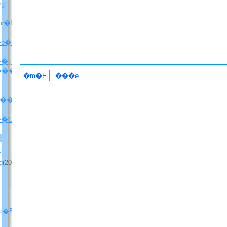
X�g
c�B
���������u�j�b�P���I�f�I���y�ԁz�v��ǂ݂܂����B
�}
���w������x�l�^�o���j
������i�l�^�o���j
�w���E����̃z���C�]���x�����ܘb�Q�i���d���Ȃ�Ver.�j
�g
(2012
c�B
(2012