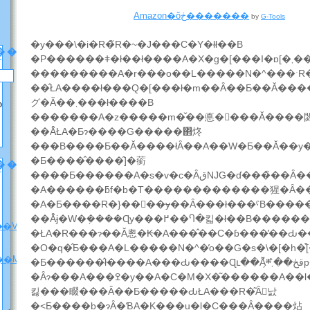
Amazon�ŏڂ�������
by
G-Tools
�y���\�i�R�̃R�~�J���C�Y�łł��B
��
�P������ǂ�ł��ł����A�X�g�[���I�ɒ[�܂��Ă��镔
���������A�r���o��L�����N�^���ˑR
��̂ŁA����ł���Q�[���ł�m��Ȃ��Ƃ��Ă���
グ�Ă��܂���ł����B
p
�������A�z�����m�̌��悳�񂪂���Ă����
��Ȃ̂ŁA�Ƃɂ����G�����΂炵
�Ƃ����̂����̑]�䕔
���[
����Ƃ������A�s�v�c�ȂقǊG�ɗ���̏��Ȃ��l�ŁA���ʂ̖���ɂ͕K������A���̃R�}
�A������ƃf�b�T�������������猩�Ȃ�
�A�Ƃ����R�}���ُ�ɏ��Ȃ���ł���ˁB����
��V�����ē��j
�O�q�̂Ƃ���A�L�����N�^�̓o��G�s�\�[�h�͒[�܂�
��M�j�����v
�
�Ȃɂ���A���ߐ�y��A�C�M�X�͂������A��l����^�c��y�Ƃ������j�L�����ł���t�B�M���A������Ă���Ƃ����̂ɁA���Ԃ����Ɋւ��Ă͂��̂��
킳���畷���Ȃ��Ƃ�����ԂŁA���R�͂Ȃ񂾂낤
�˂Ƃ����b�ɂȂ�ƁA�K���u�l�C���Ȃ����炶