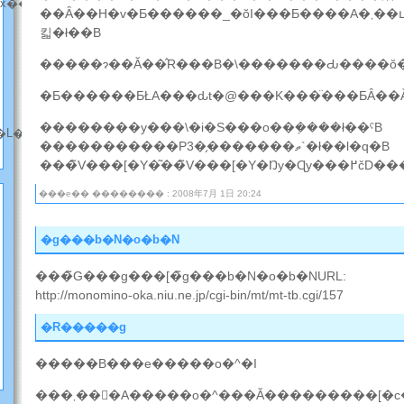
��x��
��Ȃ��H�v�Ƃ������_�ŏI���Ƃ����A�܂��ւ����Ȃ���Ԃ������
킯�ł��B
��������y���\�i�S���o��݂����ł��ˁB
�L���̘b����)
�����������P3�̗�������ތ`�ł��l�q�B
���e�� �������� : 2008年7月 1日 20:24
�g���b�N�o�b�N
���̃G���g���[�̃g���b�N�o�b�NURL:
http://monomino-oka.niu.ne.jp/cgi-bin/mt/mt-tb.cgi/157
�R�����g
�����B���e�����o�^�I
���܂��񂳂�A�����o�^���Ă���������[�c