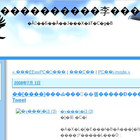
����������李���
�Ȃ񂾂��Ƃ��Ă��J���X�ȃT�C�g�B
« ���EEeePC�𔃂���
|
���C��
|
PC��i-mode »
2008年7月 1日
��
[
����
]���Ԃ���񂪂��킢�����Đ���
Tweet
�y���\�i3 (3)
�]�䕔 �C�i
�A�X�L�[�E���f�B�A���[�N�X 
����グ�����L���O :