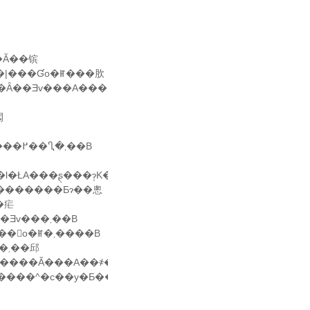
�|���Ɠo�ꂵ���肷
�Ȃ��Ǝv���A�����ł͎��
閟
���B����Ƃ��Ă����łȂ��A��W�Ƃ��Ă��y���߂��Ⴂ�܂��B
�������Ƃɂ��悤
�疟
��Ȃ̂ɉ�W�݂����Ɋy���߂��Ⴄ�킯�ł��B�������Ǝv���܂��B
�ŁA�R���ɂ��Ă悤�₭�A���̂��C�ɓ���̕��Ԃ���񂪓o�ꂵ�܂����B
�邱
Ƃ������̂ł����A���Ԃ����Ɋւ��Ă͂قڂ��̂܂܍̗p����Ă���A��҂���̈����������čK���ł��B