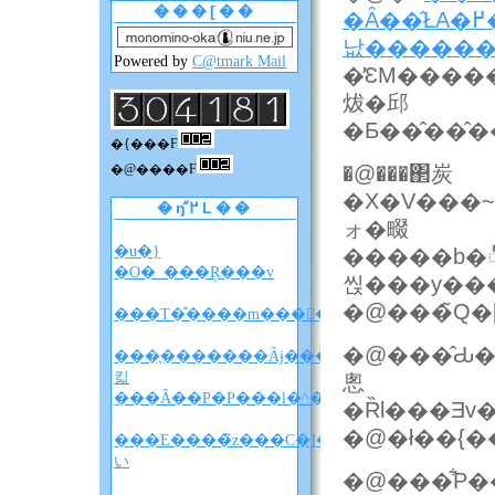
���[��
낪������
Powered by
C@tmark Mail
�̕ԐM���
炦�邱
�Ƃ��̂��̂
�{���F
�@���΂炭
�@����F
�X�V���~�܂�A�S���Ȃ����Ƃ����b�𕷂������͖{���ɋ�
�ŋ߂̋L��
ォ�畷
�u�}
�����b�
�O�_���Ŗ���v
씭���y��
�@���̃Q�
���T�̐����m����F�A���A�����̐��
�@���̂Ԃ�
���̖�������Ȃɉ����
킯
悤
���Ȃ��P�P���l�^�o�����z
�Ȑl���Ǝ
�@�ł��{�
���E����̃z���C�]���u���
い
�@���͋P���������Ζ�󂩂�i���ɏ����