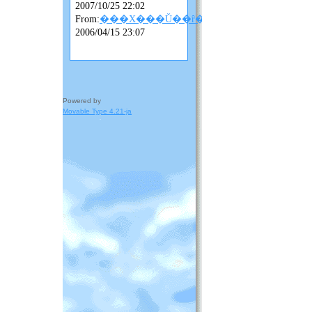
2007/10/25 22:02
From:
���X���Ǔ��ȓ��L
2006/04/15 23:07
Powered by
Movable Type 4.21-ja