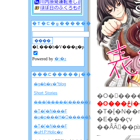
�T�C�g������
�L���b�V���g�p
Powered by
�\�z
���C�����j���[
�g�b�v�^blog
Short Stories
���l�����i�����V�����ē��j
�O
�T�[�N��nann�u�܂
�T�[�N���F
�u�p���H�O�����M�j�����v
�E���ҁv
��Â̂Ȃ񂳂��pi
�T�[�N���F
�uH.P.Holic�v