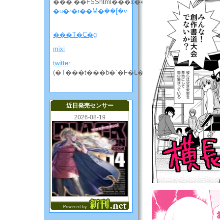
���܂��FSShtml���x��
�u�r�r��M�݂��[�v
���T�C�g
mixi
twitter
(�T���t���b�`�F�L���̘b����)
近日発売センサー
2026-08-19