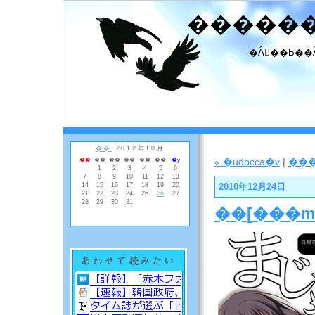
�����
�Ȃ񂾂��Ƃ��
« �udocca�v
|
��
2010年12月24日
��
[
���