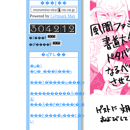
���[��
Powered by
C@tmark Mail
�{���F
�@����F
�ŋ߂̋L��
�u�}
�O�_���Ŗ���v
���T�̐����m����F�A���A�����̐��
���̖�������Ȃɉ����
킯
���Ȃ��P�P���l�^�o�����z
���E����̃z���C�]���u���
い