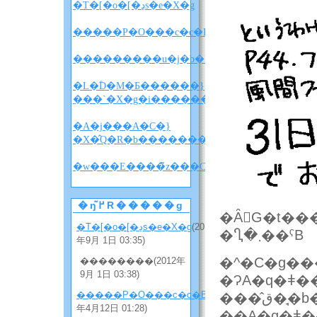
�T�[�o�[�ڍs�e�X�g
�����P�O���c�c�B
�L�ؓD�M�Ƃ������}
���`�X�g�i������w������x�l�^�
�A�j���A�C�}
�X�̂Q�R�b�����������i�l�^�o���
�w
�ŋ߂̃R�����g
�Ȃ񂩊G�t�
�T�[�o�[�ڍs�e�X�g
(2012
�Ⴂ�܂��ˁB
年9月 1日 03:35)
�^�C�g�
��������(2012年
9月 1日 03:38)
�ɁA�q�ǂ�
�����P�O���c�c�B
(2012
���̂ق��̘b�́c�c�I�[���L�����Łw�S�コ
年4月12日 01:28)
��A�q�ǂ