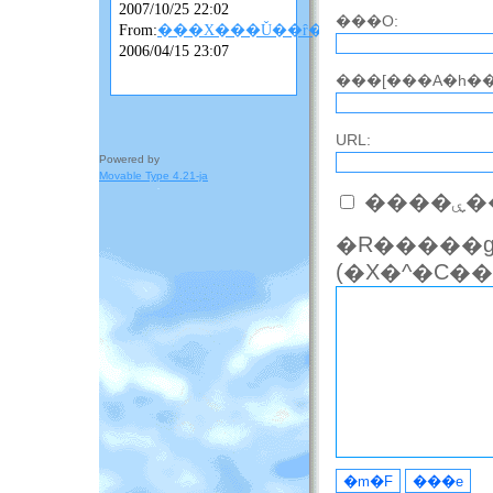
2007/10/25 22:02
���O:
From:
���X���Ǔ��ȓ��L
2006/04/15 23:07
���[���A�h��
URL:
Powered by
Movable Type 4.21-ja
��
�R�����g