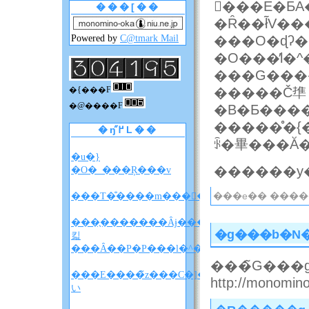
�ِ��E�Ƃ
���[��
�Ȓ��ł̃V�
Powered by
C@tmark Mail
���O�ɖʔ
�O���̓l�
�����Č㔼
�{���F
�@����F
�����̊�{
�ŋ߂̋L��
�u�}
�O�_���Ŗ���v
���e�� ������
���T�̐����m����F�A���A�����̐��
���̖�������Ȃɉ����
�g���b�N
킯
���Ȃ��P�P���l�^�o�����z
���̃G���g
���E����̃z���C�]���u���
http://monomino-
い