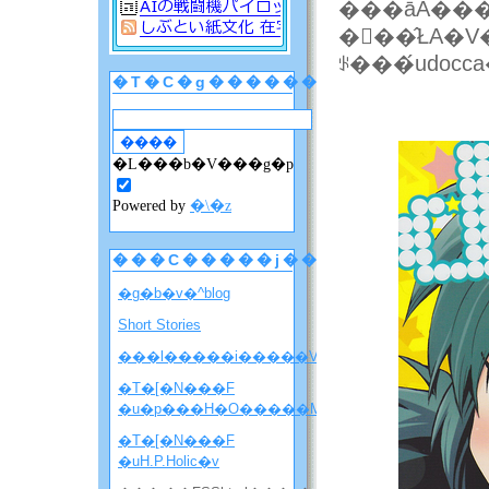
���āA��
�󂢂��̂ŁA�V�K
ꂪ���́udocc
�T�C�g������
�L���b�V���g�p
Powered by
�\�z
���C�����j���[
�g�b�v�^blog
Short Stories
���l�����i�����V�����ē��j
�T�[�N���F
�u�p���H�O�����M�j�����v
�T�[�N���F
�uH.P.Holic�v