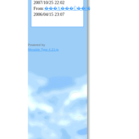
2007/10/25 22:02
From:
���X���Ǔ��ȓ��L
2006/04/15 23:07
Powered by
Movable Type 4.21-ja