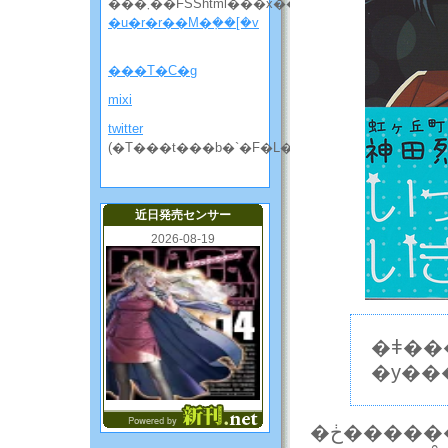
���܂��FSShtml���x��
�u�r�r��M�݂��[�v
���T�C�g
mixi
twitter
(�T���t���b�`�F�L���̘b����)
近日発売センサー
2026-08-19
�ǂ��
�y��
�ڂ����