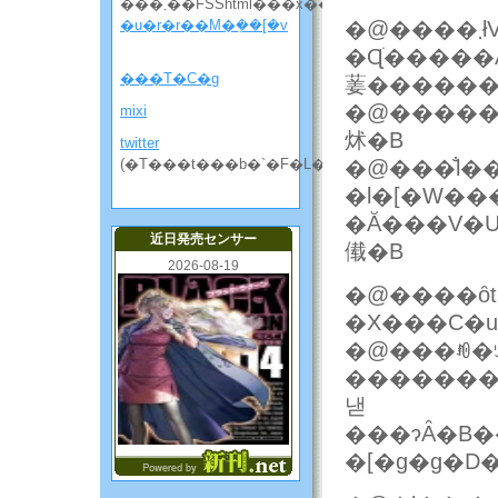
���܂��FSShtml���x��
�u�r�r��M�݂��[�v
�@����܂łV�U�T�v���̃����o�[���ꋫ
�Ɋׂ����
���T�C�g
�@�����
mixi
炢�B
twitter
(�T���t���b�`�F�L���̘b����)
�@���̐l�
�l�[�W���
�Ă���V�U
近日発売センサー
傤�B
2026-08-19
�@����ȏt���
�X���C�u
�@���ꂼ�
�������
낻
���ɂȂ�B����Ⴛ���ł��ˁB�݂�Ȗ{��
�[�g�g�D