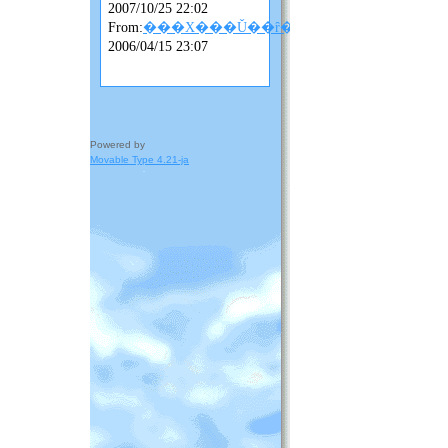
2007/10/25 22:02
From:
���X���Ǔ��ȓ��L
2006/04/15 23:07
Powered by
Movable Type 4.21-ja