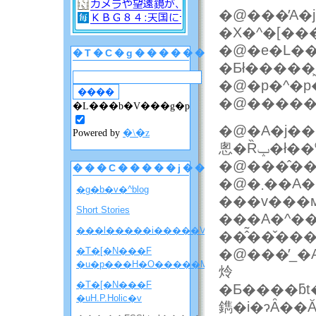
�@���̓A�j
�@�e�L��
�T�C�g������
�@�p�^�p
�L���b�V���g�p
�@�A�j��
Powered by
�\�z
悤�Ȑݒ�ł�
���C�����j���[
�@�܂��A�N��苭
�g�b�v�^blog
���v���
Short Stories
���A�^�
���l�����i�����V�����ē��j
�T�[�N���F
�@���̓_�
�u�p���H�O�����M�j�����v
炩
�T�[�N���F
�Ƃ����ƃt�@���Ƃ̊֌W���؂ɂ���ق�����
�uH.P.Holic�v