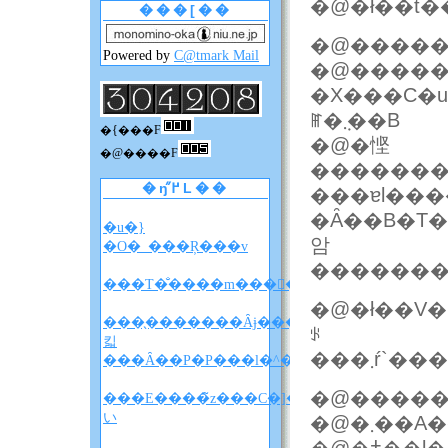
�@�ł��t�
���[��
Powered by
C@tmark Mail
�@�����
�X���C�u
ꂵ�݂܂��B
�{���F
�@�悭
�@����F
�������ł��
�ŋ߂̋L��
���ɐl��
�Ȃ��B�T�
�u�}
암
�O�_���Ŗ���v
�������Ă
���T�̐����m����F�A���A�����̐��
�@�ł��V�
���̖�������Ȃɉ����
ꂪ
킯
���܂
���Ȃ��P�P���l�^�o�����z
�@�����
���E����̃z���C�]���u���
い
�@�܂