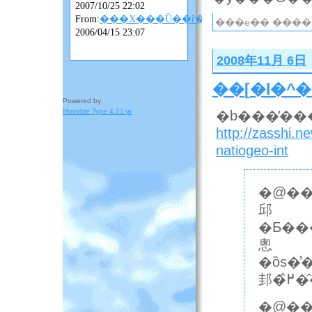
2007/10/25 22:02
From:
���X���Ǔ��ȓ��L
���e�� ����
2006/04/15 23:07
2008年11月 6日
��
[
�l�^
�
Powered by
Movable Type 4.21-ja
�b���̓��
http://zasshi.
natiogeo-int
�@��
邱
�Ƃ��
悤
�ȍs�
邽
�@��