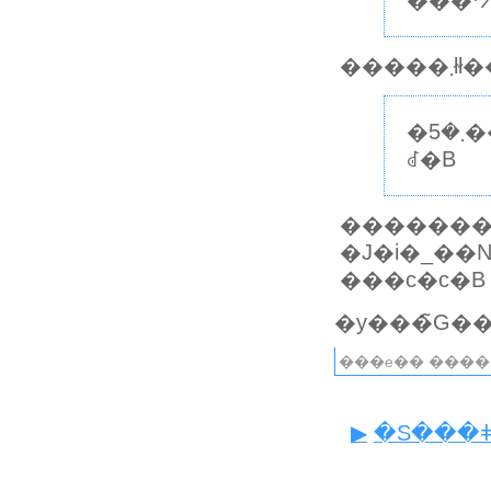
���ᔻ
��
�܂�5���ɂ́A����̓C���^�r���[�ԑg�ŁA���X�Ɣr�ւ̊�тɊւ��Č��A���̖͗l���ĕ������
ꂽ�B
�������
�J�i�_��
���c�c�B
���e�� ����
▶
�S���