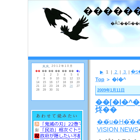
�����
�Ȃ񂾂��Ƃ��
▶
1 |
2
|
3
|
�S
Top
＞ �l�^
2009年1月11日
��
[
�l�^
�
炵��
��́u�H�̎
VISION NEWS