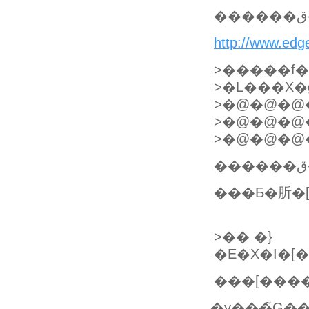
http://www.edge
>�L���X�
>�@�@�@
>�@�@�@�
>�@�@�@�
���Ƃ�肵�[
>�� �}