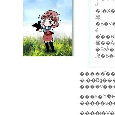
ꂽ
�I�X
邱
�Ƃ�˂��~�߂��B�܂�A�I�X�̓��X�ƒ��ڌ�������Ɏ���̐��q�
ꂽ
�̂��
𗧂��
�ƂɂȂ
邱�Ƃ�
���̒��̐��
�܂��Ƀg��
���ꂪ�Ⴆ�Η쒷�ނɂ�
����̓i�V