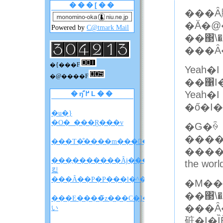
���[��
���Ȃ
Powered by
C@tmark Mail
��΃\
���Ȃ
�{���F
Yeah�I
�@����F
��΁I�
Yeah�I
�ŋ߂̋L��
�ő�I�
�u�}
�O�_���Ŗ���v
�G�ꍇ
����
���T�̐����m����F�A���A�����̐��
����
���̖�������Ȃɉ����
the wo
킯
���Ȃ��P�P���l�^�o�����z
�M��
��΃\
���E����̃z���C�]���u���
���Ȃ
い
䂯�I�Ȉ