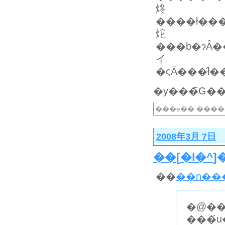
炵
����ł���
炨
���b�ɂȂ��Ă܂��B�b�r�Ńi�V���i���W�I�O���t�B�b�N�`�����l�
イ
���e�� ����
2008年3月 7日
��
[
�l�^
]
��
��n��
�@��
���́