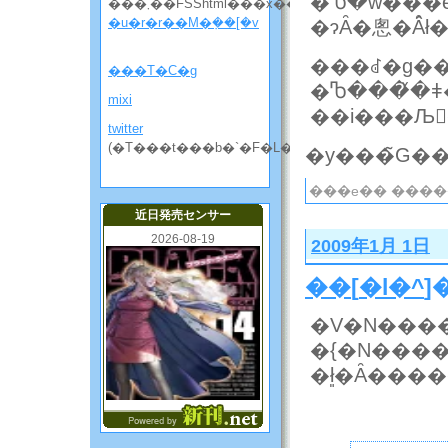
�Ⴊ�w���e
���܂��FSShtml���x��
�u�r�r��M�݂��[�v
�ɂȂ�悤�Ȃ̂ł
���ꂽ�g��
���T�C�g
�Ⴊ���̌�ǂ
mixi
��i���Љ
twitter
(�T���t���b�`�F�L���̘b����)
���e�� ����
近日発売センサー
2026-08-19
2009年1月 1日
��
[
�l�^
�ł͈�Ȃ��