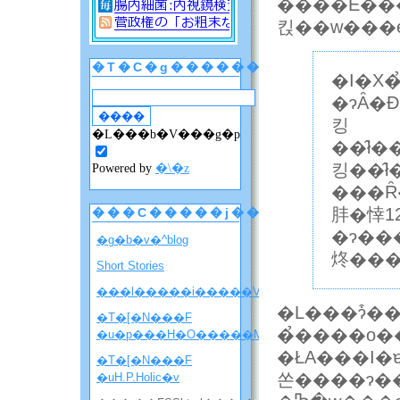
��̐��E�
킩��w���e
�T�C�g������
�I�X�
�ɂȂ�Ɖ
킹
�L���b�V���g�p
��̂ł
킹��̂ł��
Powered by
�\�z
���Ȓ
肨�悻12
���C�����j���[
�ɂ���̂�
�g�b�v�^blog
炵���
Short Stories
���l�����i�����V�����ē��j
�L���ɂ͒��ڏ����Ă���܂��񂪁A�ǂ���
�T�[�N���F
�̉����o�
�u�p���H�O�����M�j�����v
�ŁA���I�ɐ��n
�T�[�N���F
쏜����ɂ�
�uH.P.Holic�v