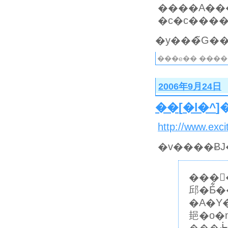
����A��
�c�c����
���e�� ����
2006年9月24日
��
[
�l�^
]
http://www.exc
�v����ɃJ
���
邱�Ƃ͋
�A�Y
郌�o�