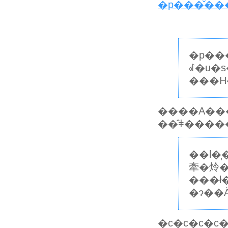
�p���̌��
�p��
ꂽ�u�s�e�؂Ȏs���
���H
����A��
��l�
牽�炩�
���ł
�ɂ��
�c�c�c�c