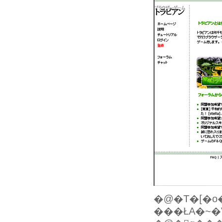
�@�T�[�o