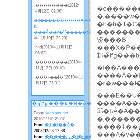
��������(2012年
4月12日 02:38)
�܂����w�l���x�Ƃ��A���E�������̓s���ŐU��񂷁A�V�˃}
�u���̖�������Ȃɉ����
�b�h�T�C
킯
�������
���Ȃ��v�V�����z���̂Q
(2010
年11月10日 22:29)
铹���B
���X�P���@��
nnd(2010年11月11日
03:02)
��������(2010年
�ł��A���̂܂�肪�������鎀�̉^�����瓦
11月12日 00:10)
����Ȃ��ƂȂ
���ނ��[�[(2010年11
�ȑ�w���
月12日 23:01)
���E��U�
����A���܂��܂ł����c���[���ŐU��񂷂��Ƃ͂ł��Ă��A��
�ŋ߂̃g���b�N�o�b�N
邱�ƂȂ�Ă��
From:
Necolaus.net
�܂����
2010/11/10 21:07
From:
�܂񂴂�ł��Ȃ�
����ǂ��납
2008/02/23 17:38
From:
���݂��ݐ_�J�̓ʉ��ɂ��ɂ��