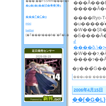
���܂��FSShtml���x��
���Ă���Ƃ
�u�r�r��M�݂��[�v
���T�C�g
����Ryo-
�u�����͐
mixi
�W���Șb
twitter
(�T���t���b�`�F�L���̘b����)
ꂽ
����ȍ˔\�ɂ
近日発売センサー
�W
2026-08-19
���e�� ����
2006年4月15日
��
[
�G�L