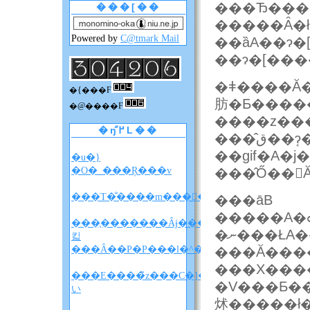
���Ђ���
���[��
�����Ȃ�
Powered by
C@tmark Mail
��ɂ�[���
�ǂ����Ă�
�{���F
�@����F
����z���
�ŋ߂̋L��
���̂ق��ɂ͔�������Ƃ��炷
��gif�A�j���܂ł���܂��
�u�}
�O�_���Ŗ���v
���̂Ő��
���T�̐����m����F�A���A�����̐��
���āB
�����A�ߋ����O�݂͂�Ȃ��������Ɏ�荞
���̖�������Ȃɉ����
�ނ���ŁA���̂��߂�perl���g�ݏオ
킯
���Ȃ��P�P���l�^�o�����z
���Ă����
���X��������Ƃ����b������
���E����̃z���C�]���u���
�V���Ƃ�
い
炢�����ł