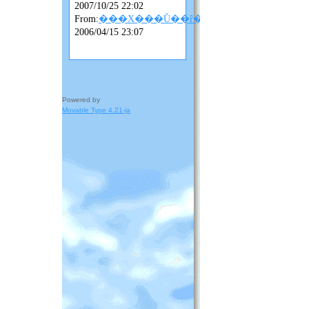
2007/10/25 22:02
From:
���X���Ǔ��ȓ��L
2006/04/15 23:07
Powered by
Movable Type 4.21-ja