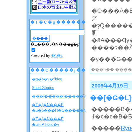
�O���A�Ƃ������������܎����܂Ō��e���
グ
�T�C�g������
�ɂ͎Q�����Ă��܂����B�E�G�̈��݂ł͋v���Ԃ�Ɏn�߂܂��Ăȕ����
肵
�āA���Ɋy
�L���b�V���g�p
Powered by
�\�z
���e�� ����
���C�����j���[
�g�b�v�^blog
2006年4月19日
Short Stories
���l�����i�����V�����ē��j
��
[
�G�L
�T�[�N���F
�����B�
�u�p���H�O�����M�j�����v
ꂽ�c�c�B
�T�[�N���F
�uH.P.Holic�v
�����
Ry