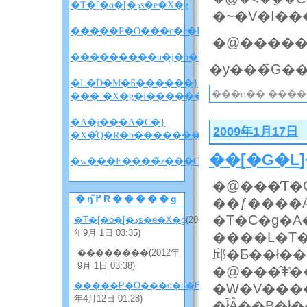
�T�[�o�[�ڍs�e�X�g
�~�V�I��
�����P�O���c�c�B
�@�����
�L�ؓD�M�Ƃ������}
���e�� ����
���`�X�g�i������w������x�l�^�
�A�j���A�C�}
2009年1月17日
�X�̂Q�R�b�����������i�l�^�o���
��
[
�G�L
�w
�@���̓T�
�ŋ߂̃R�����g
��ƒ����A
�T�C�g�A
�T�[�o�[�ڍs�e�X�g
(2012
年9月 1日 03:35)
����L�T�C�g�
邱�Ƃ��ł��
��������(2012年
9月 1日 03:38)
�@���̂ǂ̎
�����P�O���c�c�B
(2012
�W�V�������
年4月12日 01:28)
�ł͂Ȃ��B�