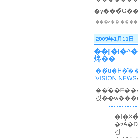
���e�� ����
2009年1月11日
��
[
�l�^
�
炵��
��́u�H�̎
VISION NEWS
��̐��E�
킩��w���e
�I�X�
�ɂȂ�Ɖ
킹