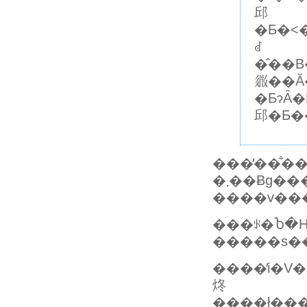
邱
�Ƃ�˂��~�߂��B�܂�A�I�X�̓��X�ƒ��ڌ�������Ɏ���̐��q�
ꂽ
�̂��
𗧂��
�ƂɂȂ
邱�Ƃ�
���̒��̐��
�܂��Ƀg��
���ꂪ�Ⴆ�Η쒷�ނɂ�
����̓i�V
炵
����ł���