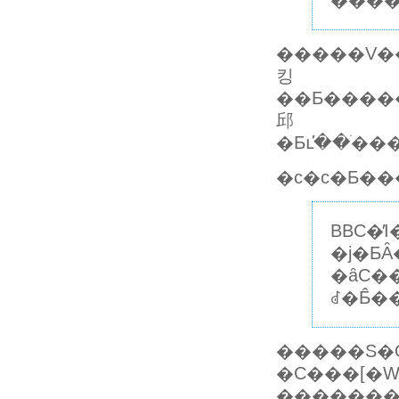
�����V�
킹
��Ƃ�����@�́A�o���I�ɂ��L���Ȃ̂ŁA�Ȃ�قǂ
邱
�c�c�Ƃ��
BBC�
�j�Ƃ
�ȃC�
ꂽ�Ƃ̂�
�����S�O
�C���[�W�̓��e�̂ق�
��������