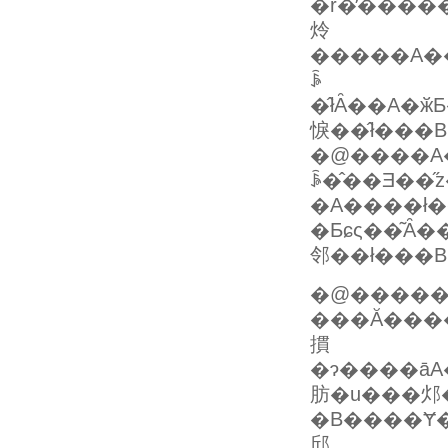
�r�̕����͂��̃��C���݂̂��c���Ĉ�ۂ�r�����A�I�o���Ă
炩
�����A��ʂ�������
ꎩ
�̂łȂ��A�
悷��̂ł���B
�@����A���̃I�[�o
ꎩ�̂��Ǝ��
�A����ł
�Ƃɕς��͂Ȃ
邻��ł���B
�@�����
���Ă����
摜
�ɂ����āA
肪�u���邩
�B����Ɏ��
邱