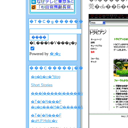
莞�Ԃ��Ƃ�
�T�C�g������
�L���b�V���g�p
Powered by
�\�z
���C�����j���[
�g�b�v�^blog
Short Stories
���l�����i�����V�����ē��j
�T�[�N���F
�u�p���H�O�����M�j�����v
�T�[�N���F
�uH.P.Holic�v