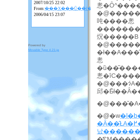
2007/10/25 22:02
悤�Ȏ^���
From:
���X���Ǔ��ȓ��L
�@�����
2006/04/15 23:07
吨����悤
�������B
炾�����B
�@������
Powered by
Movable Type 4.21-ja
�ł��A���
悤
�ȕ��͂������Ă݂����Ǝ
悤�ȋC���
�@���ɂ́A�������܂Ő^���ɂ
邱�Ƃ͂ł��Ȃ�
�@�w
�l�b
낪������
�̕ԐM���