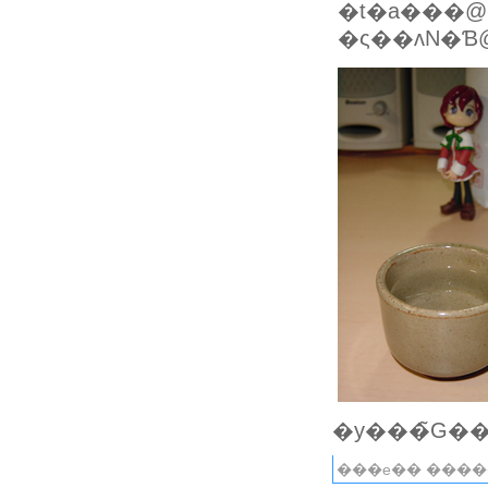
�t�a���@
�ς��ʌN�Ɓ
���e�� ����