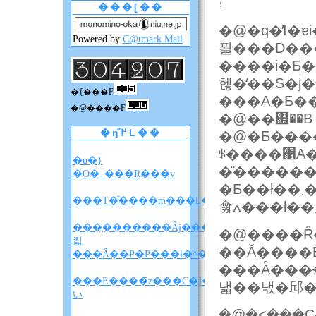
���[��
�@�q�̓I�ɐi�߂Ă������Ǝv������ł����A���̐��
Powered by
C@tmark Mail
푈���D��
����i�Ƃ�
헪�̒��S�j
�{���F
�@����F
�@��΂��B
�ŋ߂̋L��
�@�Ƃ������
ꂪ����΁A
�u�}
�̎�����
�O�_���Ŗ���v
�Ƃ��ł��܂��B��������͂����ɂ������Ƃւ�����
���T�̐����m����F�A���A�����̐��
���̖�������Ȃɉ����
�@����Ȓ��
킯
��Ă����Ƃ
���Ȃ��P�P���l�^�o�����z
���Ȃ���҂��Ă����
���E����̃z���C�]���u���
낿��낷�邱�
い
�@�˂��݈�