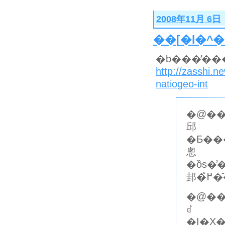
2008年11月 6日
��
[
�l�^
�
�b���̓��
http://zasshi.
natiogeo-int
�@��
邱
�Ƃ��
悤
�ȍs�
邽
�@��
ꂽ
�I�X