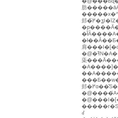
�@���Ƃɖ���ɂ��
肪�����āA
�����x�^
邽�߂̈�ʓI�ȋZ�@�Ƃ��āA���͂��Ȃ�̂��瑽
�p����Ă
�ł͂Ȃ����
�ł͏��Ȃ��Ƃ
肩���I�[�o
�@�ߔN�A��Η̈�Ƃ������t�̐Z���ƂƂ��ɁA�G�������Ƃ��Ē
蒅���Ă���
�A����͏]
��A����
���Ƃ��w�
邽�߂ɑ��
�@����́A
�@���I�[
�����r�S
ꂽ