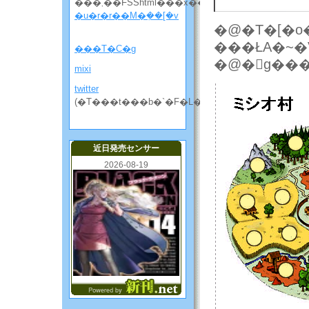
���܂��FSShtml���x��
�u�r�r��M�݂��[�v
�@�T�[�o
���T�C�g
�@�񓪐g��
mixi
twitter
(�T���t���b�`�F�L���̘b����)
近日発売センサー
2026-08-19