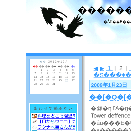
�����
�Ȃ񂾂��Ƃ��
◀
▶
1
| 2 |
�S���ǂ
2009年1月23日
��
[
�Q�[
�@�ŋ
Tower deff
�ȃu���E�
�s�����X