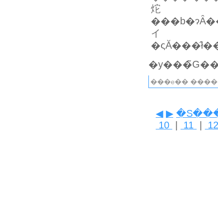
炨
���b�ɂȂ��Ă܂��B�b�r�Ńi�V���i���W�I�O���t�B�b�N�`�����l�
イ
���e�� ����
◀
▶
�S��
10
|
11
|
1