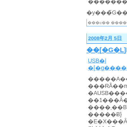
�������
���e�� ����
2008年2月 5日
��
[
�G�L
USB�|
�[�g����
�����A�
���ɌÂ��m�
�AUSB���
��1���Ȃ
���
�����Ƀ}
�E�X���