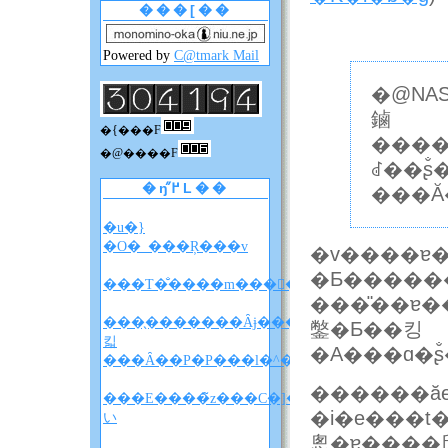
���[��
Powered by
C@tmark Mail
�@NA
鏀
�{���F
�������Ă���B���̓�ɂ͂܂��N
�@����F
ꂽ��ʂ
�ŋ߂̋L��
���Ă
�u�}
�O�_���Ŗ���v
�v����ɐ
�Ƃ�����
���T�̐����m����F�A���A�����̐��
���̎��ɐ�
���̖�������Ȃɉ����
鐅�Ƃ��킹
킯
���Ȃ��P�P���l�^�o�����z
������ăe
���E����̃z���C�]���u���
�i�e���t
い
悤�ɐ����