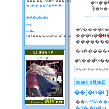
���܂��FSShtml���x��
�Ƃ��ł��
�u�r�r��M�݂��[�v
邱�Ƃ�
���T�C�g
mixi
�v����ɕ
twitter
���Ƃ�
�H
(�T���t���b�`�F�L���̘b����)
�������
�n�����
近日発売センサー
2026-08-19
���e�� ����
2008年2月29日
��
[
�G�L
��
NASA��
�K�l�b�g
)