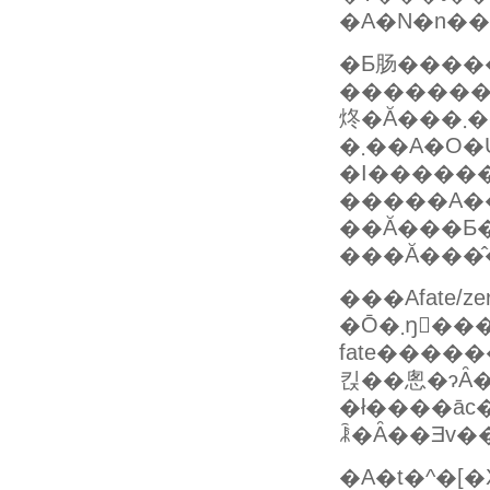
�A�N�n��
�Ƃ肠����
�������
炵�Ă
�܂��A�O�U�肪
�����A��
��Ă���Ƃ����͕̂���܂����B
���Ă���̂
�Ō�܂ŋ
fate����
�ł����āc�
�A�t�^�[