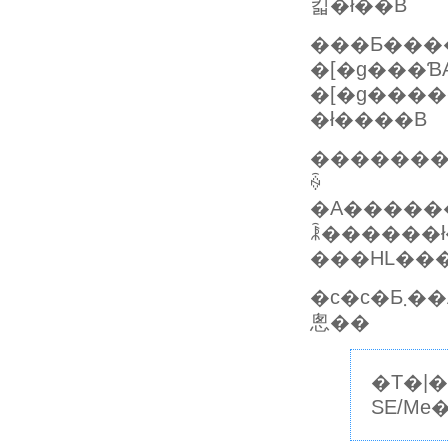
킯�ł��B
���Ƃ����
�[�g���ƁA�����܂܂ł̓m�[�gPC�P�[�X�
�[�g���
�ł����B
�������ŋ߁APC�J�[�h���g���@����ĂقƂ�ǂȂ��āA��
ꍇ
�A�����
ꂾ������ł
���ΗL���
�c�c�Ƃ܂��A�Â�PC�̃��[�U�[�ɂ͂��Ƃ����߂ł������ȃA�C�e���Ȃ�ł����A���̂ւ�̓��[�J�[�������Ă���
悤��
�T�|�[�g�̑ΏۊO�ƂȂ
SE/M