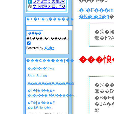
���悢�B
�K�l�b�g
�
�T�C�g������
�@�j�
邽
�L���b�V���g�p
Powered by
�\�z
���悢
���C�����j���[
�g�b�v�^blog
Short Stories
���l�����i�����V�����ē��j
�@��
𗧂��
�T�[�N���F
�u�p���H�O�����M�j�����v
�B�F
�T�[�N���F
�߁A���J�j�Y�������𖾂ł���΋ۂ𖳐s���̐H���Ƃ��ĐH�ׂ
�uH.P.Holic�v
邱