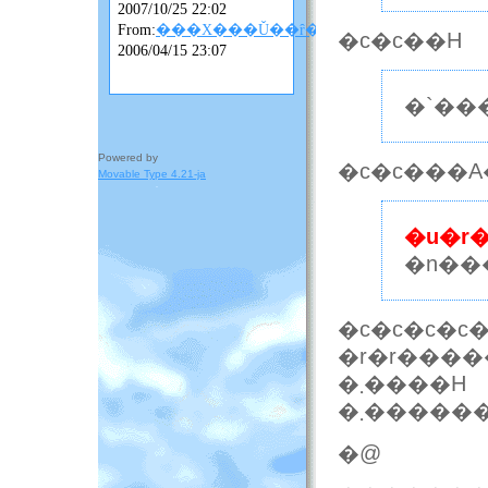
2007/10/25 22:02
From:
���X���Ǔ��ȓ��L
�c�c��H
2006/04/15 23:07
�`��
Powered by
�c�c���A
Movable Type 4.21-ja
�u�r�
�n��
�c�c�c�c�
�r�r���
�܂����H
�@