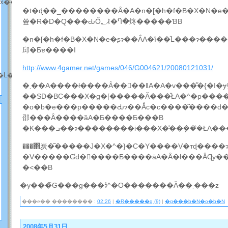
��x��
�t�ɖ��_��������Ȃ�A�n�[�h�f�B�X�N�e
쓮�R�D�Q���ԂŐ؂ꂿ�Ⴄ�炵�����ƁB
�n�[�h�f�B�X�N�e�ʂɂ��ẮA�ȉ��̋L���ɂ�
邱�Ƃɐ����I
http://www.4gamer.net/games/046/G004621/20080121031/
�L���̘b����)
�܂��A����ł����Ȃ��񂾂��ǁA�A�v���͊�{�I�ɏ퍷
��SD�ɃC���X�g�[�����Ă���̂ŁA�^�p���
�o�b�e���p�����Ԃɂ��Ắc�c����͂����d�
邵���Ȃ����ȁA�Ƃ����Ƃ���B
�K���ߏ��ɂ��������i���X�͑��݂���̂Ł
���΂炭�͂�����J�X�^�}�C�Y����V�тɖ����
�V�����Ɠd�𔃂����Ƃ����āA�Ȃ�ł���ȂɊy�
�˂��B
�y���̃G���g���ɂ̓^�O�������Ă��܂���z
���e�� �������� :
02:26
|
�R�����g (9)
|
�g���b�N�o�b�N
2008年5月31日