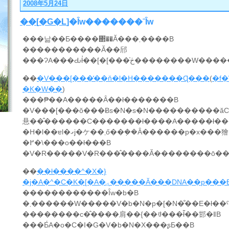
2008年5月24日
��
[
�G�L
]�Ȋw�������ˉȊw
���낢��Ƃ����΂��Ă���܂����B
�����������Ă��邤
���ɁA���Ԃł̓��[�[���̍
��
�V���[���̒��ň�l�H�������Ɋ���
(
�f
�K�W��
)
���₱��A�����Ȃ��ł�������B
�V���[���ŏ���Ƀs�N�s�N����������ă
悬��̂������C�������ł����A�����ł��
�H�Ɩ��ɐl�ގj�ケ��܂ő��݂��Ȃ������p�x���獪�{�I�ɐ؂荞
�߂�\���o��ł���B
��
��ł����^�X�}
�j�A�^�C�K�[�A�ۑ�����Ă���
������������Ȋw�b�B
�܂������W�����V�b�N�p�[�N�̐��E�ł��ˁ
��������c�̂����肩��{��ꂻ���ł͂��邯�ǁB
���Ƃ́A�o�C�I�G�V�b�N�X���ʂƂ��B