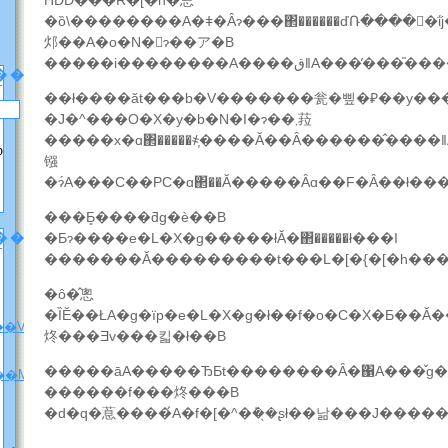
HDD�̓��R�[�h�̂悤
�ȍ\��������A�ǂ�Ȃɂ���΂������ďՌ����󂯂�ΐj�Ńf�B�X�N�������Ă��
邩��A�o�N�򉻂ɂ��ア�B
�����i��������Α���
��
��ł����ăt���b�V�������瓮�삪�₽��y��
�J�^���O�X�y�b�N�I�ɂ��܂菈
�����x�ɑ΂�����҂͎����Ă��Ȃ������̂����ǁ
p
镪
�ɂ́A���C��PC�ɑ΂��Ă�����Ȃɑ��F�Ȃ��ł��
���Ƃ͈����ƌg�ѐ��B
���[
�Ƃɂ����e�L�X�g�����łĂ�΂�����ł���I
�ȏ�̂悤
�ȈӖ��ŁA�g�їp�e�L�X�g�ł��f�o�C�X�Ƃ��Ă�
��V�����ē��j
炵���Ǝv���킯�ł��B
��M�j�����v
������f���炵���B
�d�q�蒠����́A�f�[�^�݊��̖ʂł��낢���J����