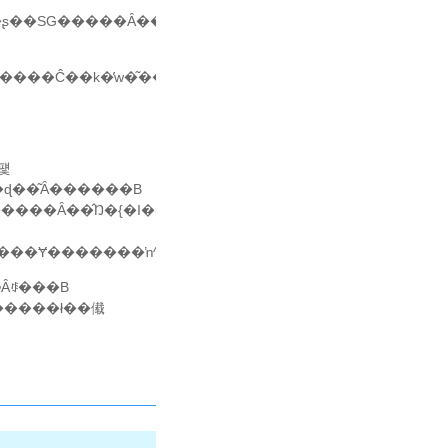
�ʂ��SG�����Ȃ����ƂƁA�o�b�e���
�������Ĉ��k�̓w�͂�������A�����f�J�����ƂŗL�
�ɖ��͂Ȃ������B
����Ȃ��̂Ŋ�{�I�ɓd���g�p�̋i���X���ŉ^�p���
A�����Ɏ�������ŉ^�p�̗\��ł��B
ɂȂꂻ���B
�����ł��傤