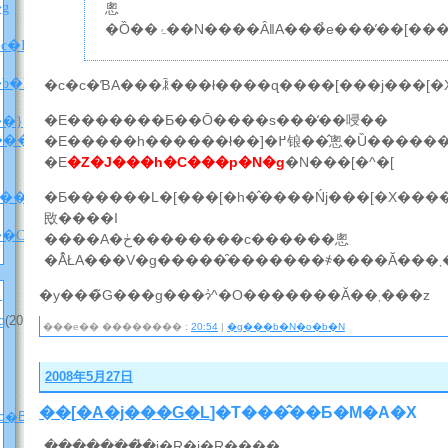
X�g
悤
�Ȍ��ۂ��N����ȂǁA���̉e���̓��[
c�B
���������u�j�b�P���I�f�I���y�ԁz�v��ǂ݂܂����B
�c�c�ƁA���ꂾ���ł����ɋ����[���j���[�
�E�������Ƃ��Ō����s���̒��唚��
�}
���w������x�l�^�o���j
�E�����h������ł��]�߂锒��̂悤�Ȕ���
�E
�Z�J���h�C���p�N�g
�N���[�^�[
�Ƃ������L�[���[�h�̂����Ńj���[�X�����
������i�l�^�o���j
敃����I
�w���E����̃z���C�]���x�����ܘb�Q�i���d���Ȃ�Ver.�j
����A�ڂ��������c������悤
�Ȃ
�y���̃G���g���ɂ̓^�O�������Ă��܂���z
�g
(2012
���e�� �������� :
20:54
|
�g���b�N�o�b�N
2008年5月27日
��
[
�A�j��
�G�L
]�T���̂��Ƃ�M�A�X
c�B
(2012
������ׂ��̓j�R�j�R����