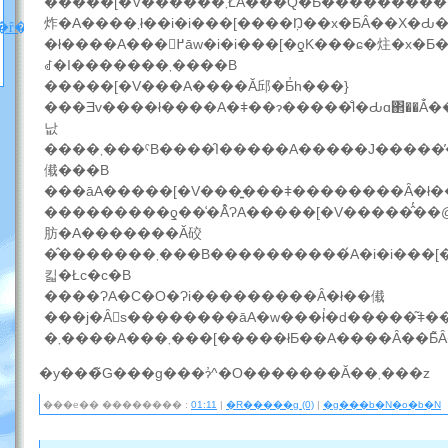
�����[�V���͂���܂ŁA���Q�Ƃ����������̓i�i���[�̂��Ƃ����l���Ă��
炸�A����܂ł��i�i���[����݂Ŋ��x�ƂȂ��X�Ԃ����炵�Ă����킯
�ȓ��L
�ł����A���񏉂߂āw�i�i���[�ƍK���ɕ�炷�x�Ƃ����H�����O�
ꂽ�I�������܂����B
�����[�V���A����Ă邱�Ƃ̓h���}
���Ǝv����ł����A�ǂ��ɂ�����̐l�Ԃɑ΂��Ă͐��ʐ؂��Ĕ��ɓO���؂�Ȃ��
낪
����܂���ˁB����̑I�����A�����J�����̕���Ɨ܂ւ̓����Ȃ�ł��
傤���B
���āA�����[�V���͍���ǂ��������Ȃ�ł
���������ƍ��͑�Ȃ̂ɁA�����[�V�����̂̓��@���ǂ��ɂ��󔖂Ȃ̂��A�ނ̍ő�̎�_�������C������̂ł����A�
肪�A�������Ă䂭
�̂�������܂���B����������́A�i�i���[�Ɠ�x�ƌZ���Ƃ��Ă̑Ζʂ��ł��Ȃ����Ă����H���Ȃ
킯�Łc�c�B
����ɁA�C�O�Ɂi���������Ȃ�ł��傤
���j�Ȃ񂩍s��������āA�w���ł̓�d�����͂ǂ
�܂����A���܂���[�����łƂ��A����Ȃ�
�y���̃G���g���ɂ̓^�O�������Ă��܂���z
���e�� �������� :
01:11
|
�R�����g (0)
|
�g���b�N�o�b�N