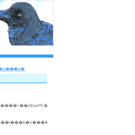
�S���ǂ�
����˂��AEeePC���|