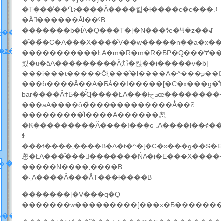
�T���͗��Ղɂ����Ă����킯�ł����c�c���ꂪ
�Ȃ񂩕������Ăł��ˁB
�������b�ł́A�Q���T�[�N���ɂ͊e�ꖇ�z��ꂽ
ɉ����
�͂��̏�C�A���X����̐V��w�����n��a�x�
z���̂Q
(2010
�����������ŁA�m�R�m�R�ƂP�Q���Ɏ����s������
킸�u�ȁA���������Ă邩�킩��i�����v�ƃ|
���ɓ����Ă��A�ƂĂ��I�����[�C�x���g�̌ߌ�Ƃ͎v���Ȃ����ݗl�łтт�܂����B���R�A�����t�����e�B�A����͂������̂��ƁA���������͂��������FLIPFLOPs����A���E�Z���x�C��Milk
���āA����ȏ�̏������������Ă̓��ꐧ
���������̂ł����A������悤
�₭���������Ă����I���ԍہA����ł��҂��Ă������X�̂��߂ɁA���Ƀt���[���
ꂪ
���f����܂����B�A�t�^�[�C�x���g��S�Ē��~���A�I�����Ԃ�����������ł̑[�u�Ƃ������ƂŁA�p�f�������Ǝv���܂��B�����v�����l�͑��������
悤�ŁA���̌����ٓ������ŃA�i�E���X���
N�o�b�N
�����N����܂����B
�܂܁A����Ȃ���Ȃ̏T���ł����B
�������[�V���q�Q
�������w���������[���x�Ƃ�������
ݐ_�J�̓ʉ��ɂ��ɂ��