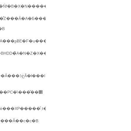
܂����A�S�����ɉ�]�@�\����������L���
�قǁA���̓���̎����͒Z���Ȃ�A�Ƃ����͕̂��Ղ̐^�������B
�B
A���ʂɃE�F�u���񂵂Ă��
�BHDD�̃A�N�Z�X���x�̃I�[�o�[�w�b�h���Ă��
�������Ă���������t���L�[�{�[�h����Ȃ���ʖڂȂ�ł���I
��PC�̍\���͂��΂
�����āA�����ЂƂt��������Ȃ�΁A���̌g�ѐ���XP�����̂܂܃t���œ����Ƃ������ƁB
����Ȃ��c�c�B