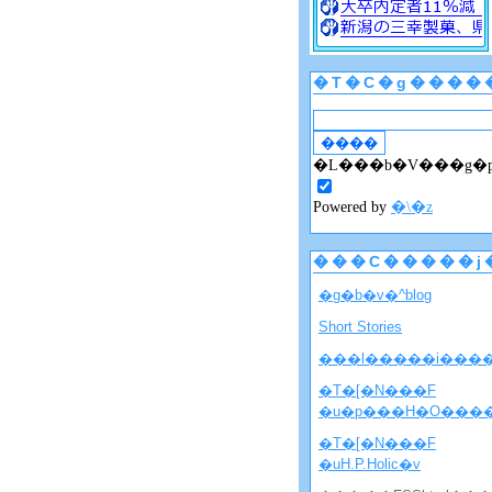
�T�C�g����
�L���b�V���g�
Powered by
�\�z
���C�����j
�g�b�v�^blog
Short Stories
���l�����i���
�T�[�N���F
�u�p���H�O���
�T�[�N���F
�uH.P.Holic�v