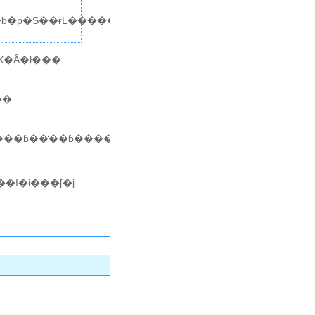
���b�p�S��ɍL�������B
X�Ȃ�ł���
����
�ɓ��̒��ɓ����Ă��܂���
̂ŁA���V�g�����̑�������҂����Ă���܂��I�i���[�j