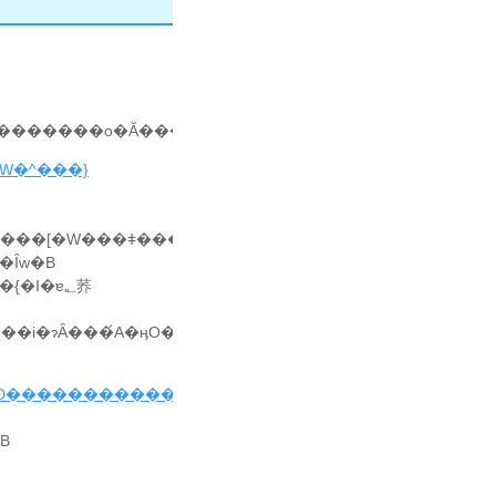
ڂ��������W�����������o�Ă���l�q�B��Ŕ����ɂ����Ȃ��ƁB
�W�^���}
C���[�W���ǂ����Ă��
�Ȋw�B
�V�R�����V�R���̂����Ă��������ō����i�ɂȂ���́A�ӊO�Ƌ߂��̂����B
DNA��p���Đ����������������{
(
technobahn
)
B