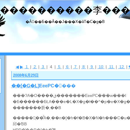
����������李���
�Ȃ񂾂��Ƃ��Ă��J���X�ȃT�C�g�B
◀
▶
1
|
2
|
3
| 4 |
5
|
6
|
7
|
8
|
9
|
10
|
11
|
12
|
2008年6月29日
��
[
�G�L
]EeePC�𔃂���
���ɁA�O����ق�������EeePC���w���I
�Ƃ������ƂŁA���e�L�X�g�ł��^�p�e�X�g�
�������肵�܂��B
�����̖��͂́A�܂��n�[�h�f�B�X�N�h���C�u���t���b�V���������ł��
邱�ƁB