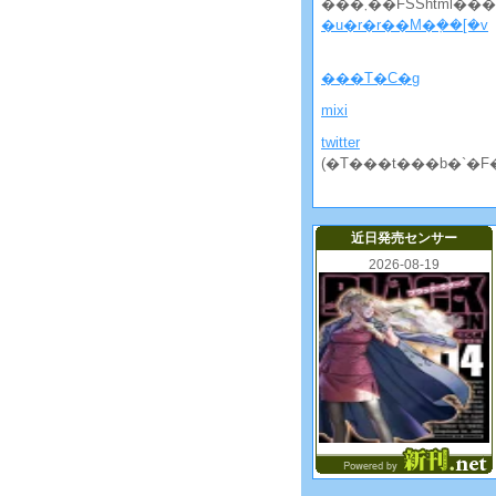
���܂��FSShtml�
�u�r�r��M�݂��[�v
���T�C�g
mixi
twitter
(�T���t���b�`�F
近日発売センサー
2026-08-19