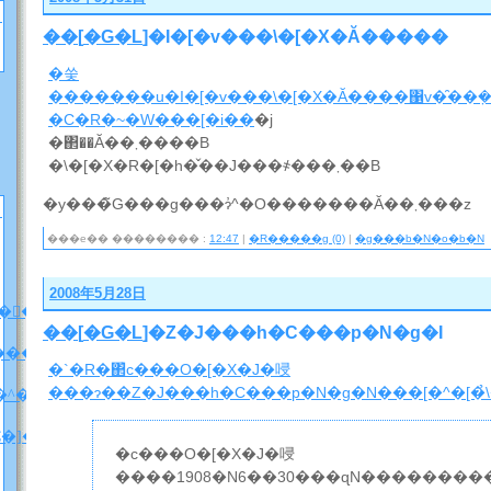
��
[
�G�L
]�I�[�v���\�[�X�Ă�����
�쑺
�������u�I�[�v���\�[�X�Ă����΁v�̑��݂
�C�R�~�W���[�i��
�j
�΂��Ă��܂����B
�\�[�X�R�[�h�̌��J���҂���܂��B
�y���̃G���g���ɂ̓^�O�������Ă��܂���z
���e�� �������� :
12:47
|
�R�����g (0)
|
�g���b�N�o�b�N
2008年5月28日
�F�A���A�����̐��̂ɂ��āi�l�^�o���j
��
[
�G�L
]�Z�J���h�C���p�N�g�I
����
�`�R�΂̓c���O�[�X�J�唚
���ɂ��Z�J���h�C���p�N�g�N���[�^�[�̉
�^�o�����z
C�]���u���
�c���O�[�X�J�唚
����1908�N6��30���ɋN�����������s���̔������ہB���V�A�v���̍������Əd�Ȃ��Ă������߂āA�����ɂ͒����͍s��