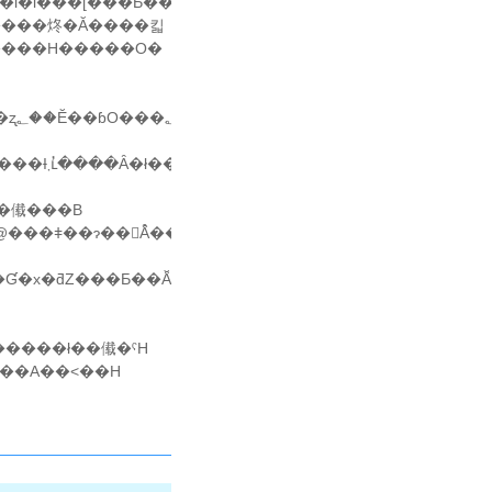
Ƃ��
��傤���B
��̑I������A�����[�V���ƃ[���̊Ԃɂ������u���
������ł��傤�ˁH
�Ƃ͂Ȃ��A��˂��H