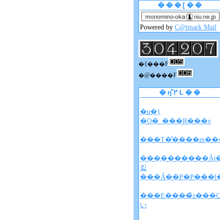
���[��
Powered by
C@tmark Mail
�{���F
�@����F
�ŋ߂̋L��
�u�}
�O�_���Ŗ���v
���T�̐����m���
���̖�������Ȃɉ
킯
���Ȃ��P�P���l
���E����̃z���
い