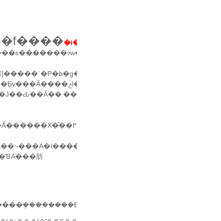
�f����
�
�i���web��Ŗ����z�z�j
�̗�
�
�ɂ́w�p���t�����x�w�p���t���Ȃ��l�͓���܂���x�Ƃ���
��ƁA���肪
���݂��������Đ������B