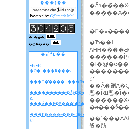
���[��
�����Ă��
Powered by
C@tmark Mail
�E�v���
�{���F
�Ђ��I
�@����F
AHH����Ƌ
�ŋ߂̋L��
������Ȋ
�I�@�e��
�u�}
�������
�O�_���Ŗ���v
グ
���T�̐����m����F�A���A�����̐��
��Ȃ�΁A�Q
悤�Ȑ󂢂悤�
���̖�������Ȃɉ����
킯
������X
���Ȃ��P�P���l�^�o�����z
���E����̃z���C�]���u���
��̖`���
い
般�肪