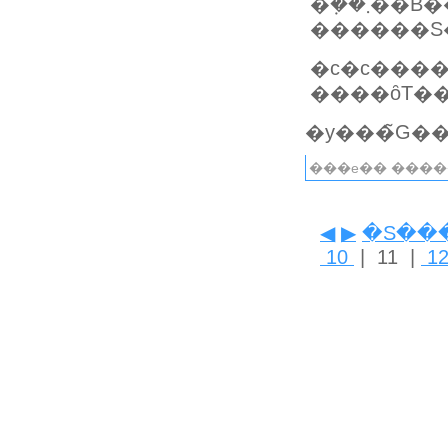
����ȏT�
���e�� ����
◀
▶
�S��
10
| 11 |
1