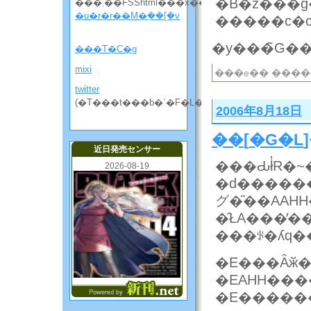
�B�z���g
���܂��FSShtml���x��
�u�r�r��M�݂��[�v
�����c�
���T�C�g
mixi
���e�� ����
twitter
(�T���t���b�`�F�L���̘b����)
2006年8月18日
��
[
�G�L
近日発売センサー
2026-08-19
�d�������
グ�̎��AAH
���ꂪ�ʎq�
�E���Ȃӂ
�EAHH���
�E�����