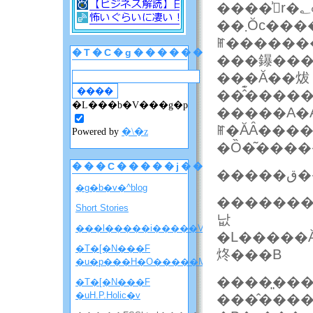
����͗񂪓r�؂ꂽ
��܂Ŏc�����c�����Ƃ��ł����̂ŁA�������܂߂ė~�����Ǝv���Ă������������ɂ͍s���n�����̂���Ȃ����ȂƎv���܂��B�O��͖{���ɕ����ʂ�̏u�E�ŁA�������������ɗ��Ă������������X�ɂ�����ł��Ȃ��̂����ɐS�
ꂵ�������
�T�C�g������
���鑤���
���Ă��炦
�L���b�V���g�p
�����A�A���A�����Ă���Ԃɗ񂪂��񂸂�L�тĂ����Ă��܂������͂�����܂����B�
Powered by
�\�z
���C�����j���[
�g�b�v�^blog
����������A���߂ĕǂƌĂ΂��
Short Stories
낪
���l�����i�����V�����ē��j
�L�����Ă��Ƃ�����Ȃɉ��
�T�[�N���F
炵���B
�u�p���H�O�����M�j�����v
�T�[�N���F
�uH.P.Holic�v
���̂����