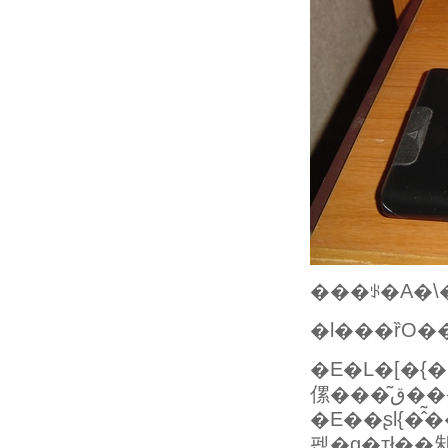
���ꂪ�A�\
�l���ȑO
�E�L�[�{
傫���
�E��ʂƖ{�̂
펞�g�тł��