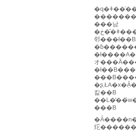
�q�ǂ��̍�
���남
�ڂ��̂ǂ����ŕ������������b�ɂ��΁A�l�Ԃ͎����̐l���̒�������ɑ̊����Ԃ��͂��
邻���ł��B�܂�P�΂̎q�ǂ��ɂƂ��Ă̂P�
�ɓ�����
�ł����A�Q
オ���Ă��
�ł��B��
���B���
�ʂ܂ŁA�x�݂Ȃ��X�ɉ����x�𑝂��Ă����Ƃ������ƂɁB���
킱��B
��L�̕��́w�Q
���B
�Ȃ����n���q�r�
炨������