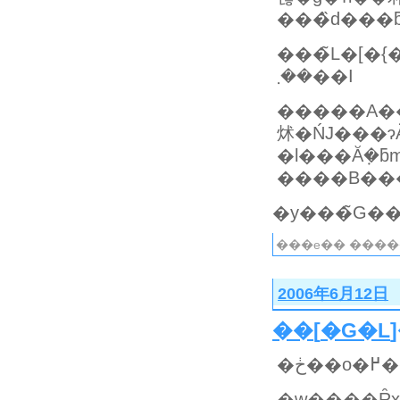
���̃L�[�{�[�h�A���
��܂��I
�����A�
炢�ŃJ���ɂȂ�܂��B�c�c�ł
�l���Ă݂�
����B��
���e�� ����
2006年6月12日
��
[
�G�L
�
�w����Ȓx���܂ŐQ�߂����