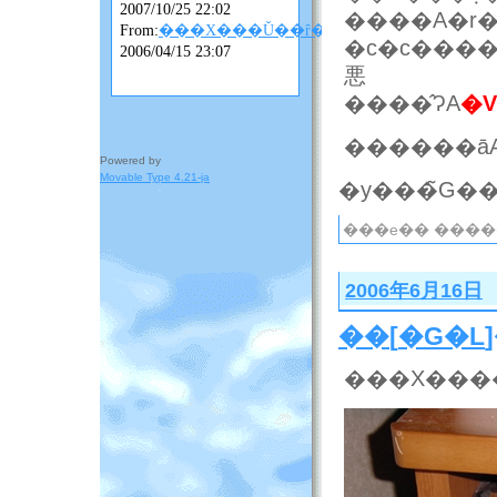
2007/10/25 22:02
����A�r�
From:
���X���Ǔ��ȓ��L
�c�c����
2006/04/15 23:07
悪
����̂ɁA
�V
Powered by
Movable Type 4.21-ja
���e�� ����
2006年6月16日
��
[
�G�L