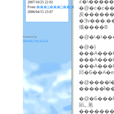
2007/10/25 22:02
From:
���X���Ǔ��ȓ��L
�@�c�c�
2006/04/15 23:07
炭������
�Ǝv���܂��B����̓A�[�j����s���Ɏv���Ă̍s���ł��
傤����B
Powered by
Movable Type 4.21-ja
�@�}
���A���k�̖ړI��m��A�A�[�j��
���A���k��
���A���k������
邱�Ƃ��A�e
�@����ł��ނ́A�Ō�܂Ń����[�V���̑�
�����̂ł�
�@�Ƃ���
𗠐؂葱
�������