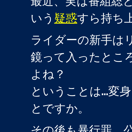
最近、実は番組総
いう
疑惑
すら持ち
ライダーの新手は
鏡って入ったとこ
よね？
ということは…変
とですか。
その後も暴行罪、