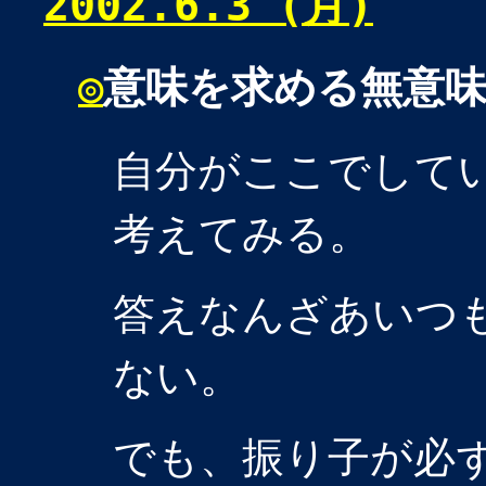
2002.6.3 (月)
◎
意味を求める無意
自分がここでして
考えてみる。
答えなんざあいつ
ない。
でも、振り子が必