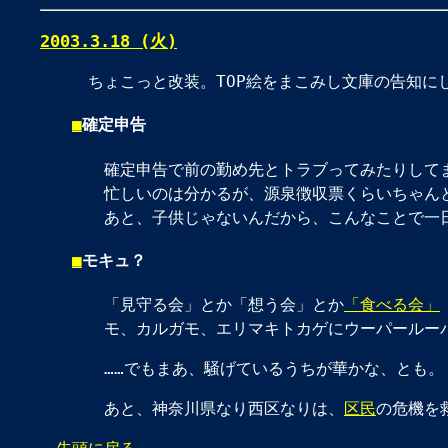
2003.3.18 (火)
ちょこっと改装。TOP絵をまこみし文庫の告知に
■
確定申告
確定申告で前の勤め先とトラブってみたりして
忙しいのは分かるが、源泉徴収票くらいちゃん
あと、子供じゃないんだから、こんなことで一
■
モキュ？
「見守る会」とか「想う会」とか
「食べる会」
モ、カルガモ、エリマキトカゲにウーパールー
……でもまあ、騒げているうちが華かな、とも。
あと、神奈川県なり西区なりは、
区民
の危機を