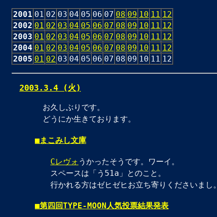
2001
01
02
03
04
05
06
07
08
09
10
11
12
2002
01
02
03
04
05
06
07
08
09
10
11
12
2003
01
02
03
04
05
06
07
08
09
10
11
12
2004
01
02
03
04
05
06
07
08
09
10
11
12
2005
01
02
03
04
05
06
07
08
09
10
11
12
2003.3.4 (火)
お久しぶりです。
どうにか生きております。
■
まこみし文庫
Cレヴォ
うかったそうです。ワーイ。
スペースは「う51a」とのこと。
行かれる方はゼヒゼヒお立ち寄りくださいまし
■
第四回TYPE-MOON人気投票結果発表