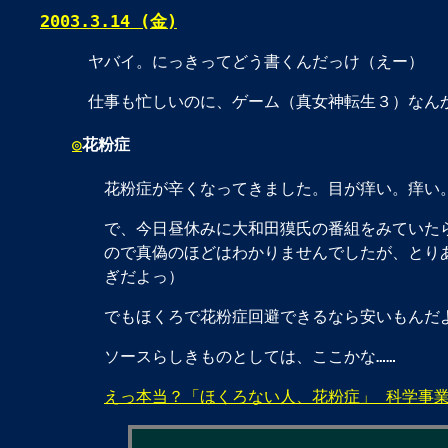
2003.3.14 (金)
ヤバイ。にっきってどう書くんだっけ（えー）
仕事も忙しいのに、ゲーム（真女神転生３）なん
◎
花粉症
花粉症が辛くなってきました。目が痒い。痒い
で、今日昼休みに大和田獏氏の番組をみていた
ので真偽のほどはわかりませんでしたが、とり
ぎだよっ）
でもほくろで花粉症回避できるなら安いもんだ
ソースらしきものとしては、ここかな……
えっ本当？「ほくろない人、花粉症」 科学事