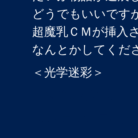
どうでもいいです
超魔乳ＣＭが挿入
なんとかしてくだ
＜光学迷彩＞
□次第に顕在化し
現時点で、異星人
く出ておらず、暗