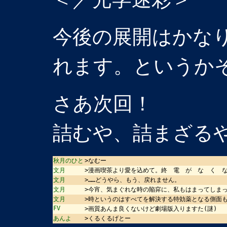
今後の展開はかな
れます。というか
さあ次回！
詰むや、詰まざる
秋月のひと
>なむー
文月
>漫画喫茶より愛を込めて。終 電 が な く 
文月
>……どうやら、もう、戻れません。
文月
>今宵、気まぐれな時の陥穽に、私もはまってしま
文月
>時というのはすべてを解決する特効薬となる側面
FV
>画質あんま良くないけど劇場版入りますた(謎)
あんよ
>くるくるげとー