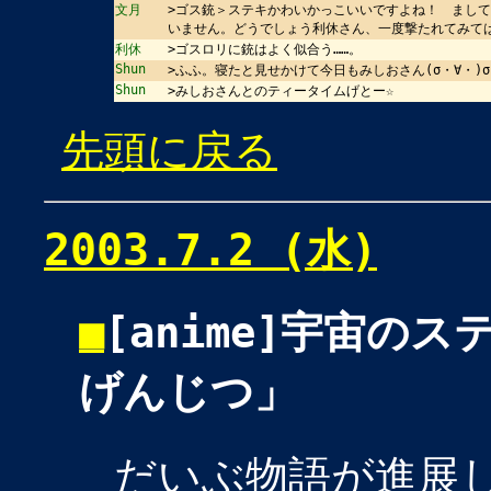
文月
>ゴス銃＞ステキかわいかっこいいですよね！ まし
いません。どうでしょう利休さん、一度撃たれてみて
利休
>ゴスロリに銃はよく似合う……。
Shun
>ふふ。寝たと見せかけて今日もみしおさん(σ・∀・)
Shun
>みしおさんとのティータイムげとー☆
先頭に戻る
2003.7.2 (水)
■
[anime]宇宙の
げんじつ」
だいぶ物語が進展