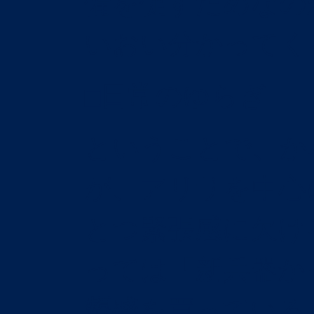
備を促すためなの
いおい分かってく
□日常のゆらぎ
ということで、か
が、アリサを中心
とつ緊張感に欠け
っては「新兵器か
顰蹙を買っている