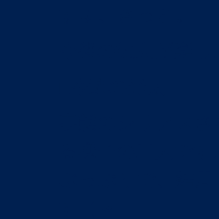
すよ、きっと。
今後の彼女が楽し
□今週の光太
事態のシリアスさ
る様子の二人です
ぶっぷりで、結局
す（ｗ