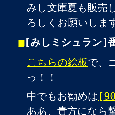
みし文庫夏も販売
ろしくお願いしま
■
[みしミシュラン]
こちらの絵板
で、
っ！！
中でもお勧めは
[9
ああ、貴方になら撃