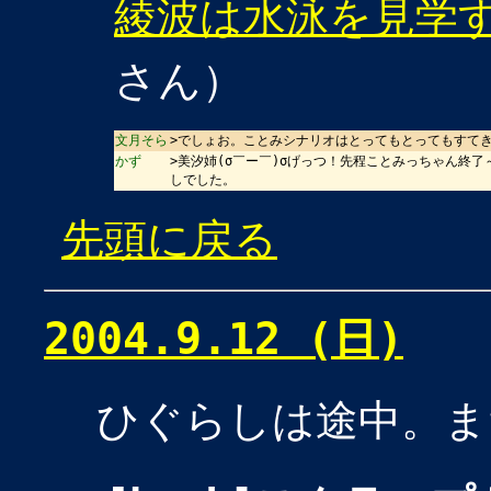
綾波は水泳を見学
さん）
文月そら
>でしょお。ことみシナリオはとってもとってもすて
かず
>美汐姉(σ￣ー￣)σげっつ！先程ことみっちゃん終
しでした。
先頭に戻る
2004.9.12 (日)
ひぐらしは途中。ま