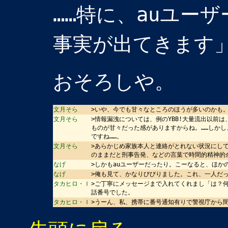
……特に、auユー
事実が出てきます
おそろしや。
文月そら
>いや、今でも甘々なところのほうが多いのかも
文月そら
>情報漏洩については、例のYBB!大量流出以前
ものが甘々だった感がありますからね。……しか
ですね……。
文月そら
>あらかじめ家族本人と連絡がとれない状況にし
のままだと刑事告発、などの言葉で時間的精神的
なげ
>しかもauユーザーだったり。こーなると、ほか
なげ
>俺も見て、かなりびびりました。これ、一人だっ
タカヒロ・Ｉ
>ご丁寧にメッセージまで入れてくれまし「は？
話番号でした。
タカヒロ・Ｉ
>うーん、私、携帯に番号通知有りで警視庁から