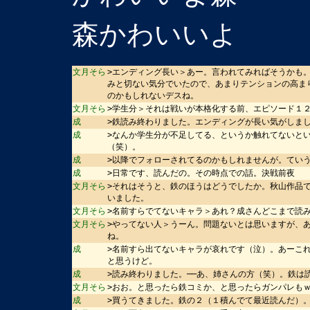
森かわいいよ
文月そら
>エンディング長い＞あー。言われてみればそうかも
みと切ない気分でいたので、あまりテンションの高ま
のかもしれないデスね。
文月そら
>学生分＞それは戦いが本格化する前、エピソード１
成
>鉄読み終わりました。エンディングが長い気がしま
成
>なんか学生分が不足してる、というか触れてないと
（笑）。
成
>以降でフォローされてるのかもしれませんが。てい
成
>日常です、読んだの。その時点での話。決戦前夜
文月そら
>それはそうと、鉄のほうはどうでしたか。秋山作品
いました。
文月そら
>名前すらでてないキャラ＞あれ？成さんどこまで読
文月そら
>やってない人＞うーん。問題ないとは思いますが、
ね。
成
>名前すら出てないキャラが哀れです（泣）。あーこ
と思うけど。
成
>読み終わりました。──あ、姉さんの方（笑）。鉄は
文月そら
>おお。と思ったら鉄コミか、と思ったらガンパレも
成
>買うてきました。鉄の２（１積んでて最近読んだ）。