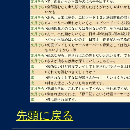
文月そら
>で、面白かったらほかのにも手を出すとか。
文月そら
>全部読むなら出た順で読んだほうがわかりやすいか
いかも。
文月そら
>ああ、日常は多分、エピソード１２と決戦前夜の間
文月そら
>ストーリーの流れからいくと エピソード１２→決戦
文月そら
>広崎氏版とのつながりは多分ないので、そちらは気
文月そら
>んー。出た順からいくと、日常→決戦前夜→熊本城決
成
>どっから読めばいいの？ 日常？ 作者変わってる
文月そら
>何度プレイしてもゲームオーバー＞森派としては他人
ちゃいますから（涙
文月そら
>残念ながら、刺されはこの先もないと思います。で
文月そら
>さすが成さんは業が深くていらっしゃる……。
成
>関係ないけど何度プレイしても刺されパラメータ上げ
成
>それでも読むべきでしょうか？
成
>刺されなくしてなにが姉さんかっ！ というくらい
成
>姉さん派というよりも刺され派です。
文月そら
>本編も含め、これでもかってくらい、善行原ですが
文月そら
>刺され派の方には、「原日記」という特設コーナー
成
>僕は刺され派です。
先頭に戻る