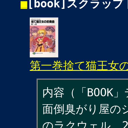
■
[book]スクラッ
第一巻捨て猫王女
内容（「BOOK
面倒臭がり屋の
のラクウェル。