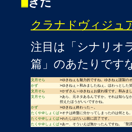
■
きた
クラナドヴィジュ
注目は「シナリオ
篇」のあたりです
文月そら
>ゆきねぇも魅力的ですね。ゆきねぇ謹製のオ
かず
>ゆきねぇ＞和みましたねぇ。ほわっとした
文月そら
>かずさん＞ゆきねぇお疲れ様です。和みま
文月そら
>あら、元ネタあるんですか。それは知らな
控えたほうがいいですかね。
かず
>ゆきねぇ終わった～。
たくや＠しょくば
>オチは終盤に分かってしまったのは何とも
たくや＠しょくば
>わたしはだいぶ前に読了です。
たくや＠しょくば
>あー、そういえば無かったんですね。「聖