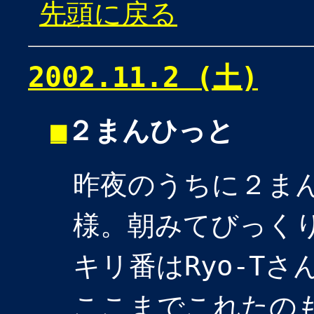
先頭に戻る
2002.11.2 (土)
■
２まんひっと
昨夜のうちに２ま
様。朝みてびっく
キリ番はRyo-T
ここまでこれたの