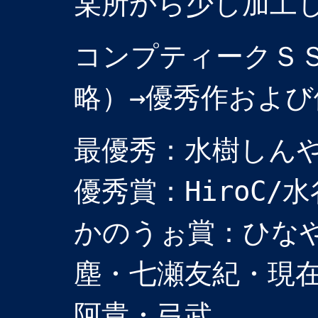
某所から少し加工
コンプティークＳ
略）→優秀作およ
最優秀：水樹しん
優秀賞：HiroC/
かのうぉ賞：ひな
塵・七瀬友紀・現
阿貴・弓武