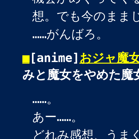
想。でも今のまま
……がんばろ。
■
[anime]
おジャ魔
みと魔女をやめた魔
……。
あー……。
どれみ感想、うま