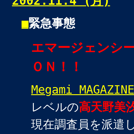
2002.11.4 (月)
■
緊急事態
エマージェンシ
ＯＮ！！
Megami MAGAZIN
レベルの
高天野美
現在調査員を派遣