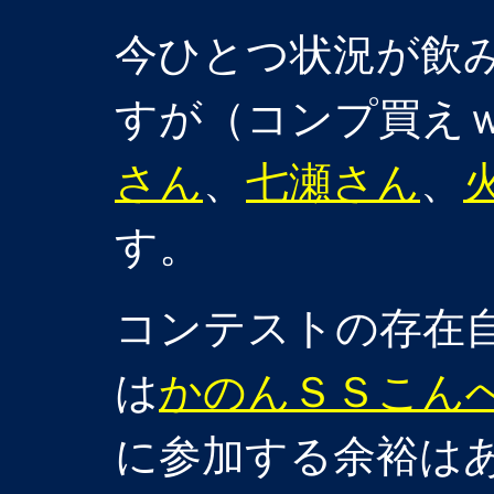
今ひとつ状況が飲
すが（コンプ買え
さん
、
七瀬さん
、
す。
コンテストの存在
は
かのんＳＳこん
に参加する余裕は