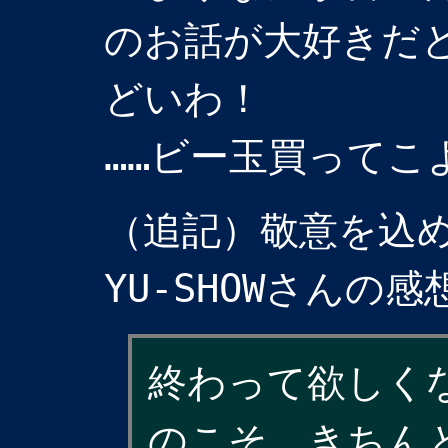
のお話が大好きだ
どいわ！
……ビー玉買ってこ
（追記）敬意を込
YU-SHOWさんの
終わって欲しく
のこそ、きちん