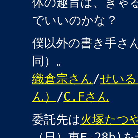
体の趣旨は、ぎゃる
でいいのかな？
僕以外の書き手さ
同）。
織倉宗さん
/
せいる
ん）
/
C.Fさん
委託先は
火塚たつ
（日）東E-28b)