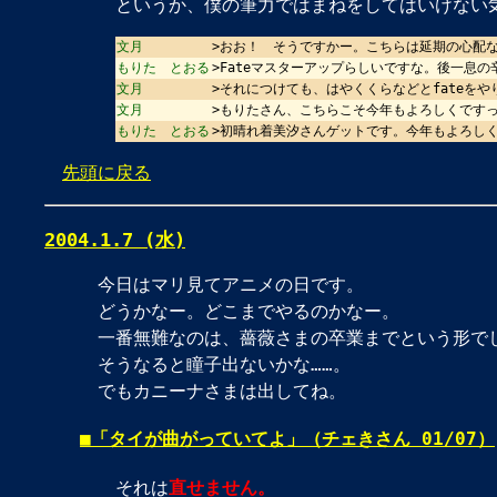
というか、僕の筆力ではまねをしてはいけない
文月
>おお！ そうですかー。こちらは延期の心配な
もりた とおる
>Fateマスターアップらしいですな。後一息の
文月
>それにつけても、はやくくらなどとfateを
文月
>もりたさん、こちらこそ今年もよろしくです
もりた とおる
>初晴れ着美汐さんゲットです。今年もよろし
先頭に戻る
2004.1.7 (水)
今日はマリ見てアニメの日です。
どうかなー。どこまでやるのかなー。
一番無難なのは、薔薇さまの卒業までという形で
そうなると瞳子出ないかな……。
でもカニーナさまは出してね。
■
「タイが曲がっていてよ」（チェきさん 01/07）
それは
直せません。