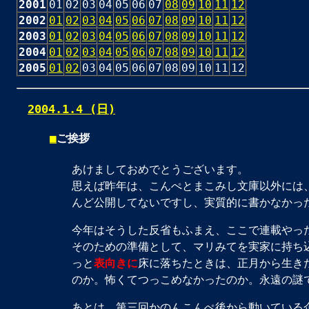
2001
01
02
03
04
05
06
07
08
09
10
11
12
2002
01
02
03
04
05
06
07
08
09
10
11
12
2003
01
02
03
04
05
06
07
08
09
10
11
12
2004
01
02
03
04
05
06
07
08
09
10
11
12
2005
01
02
03
04
05
06
07
08
09
10
11
12
2004.1.4 (日)
■
ご挨拶
あけましておめでとうございます。
思えば昨年は、こんぺとまこみし文庫以外には
んど公開してないですし、実質的に書かなかっ
今年はそうした反省もふまえ、ここで連載やっ
そのための準備として、マリみてを実家に持ち
っと
表向きに
床に落ちたときは、正月から生き
のか。怖くてつっこめなかったのか。永遠の謎
あとは、第三回かのんこんぺ後から動いている