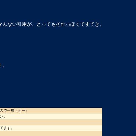
かんない引用が、とってもそれっぽくてすてき。
。
す。
たので一層（えー）
ン。
てます。