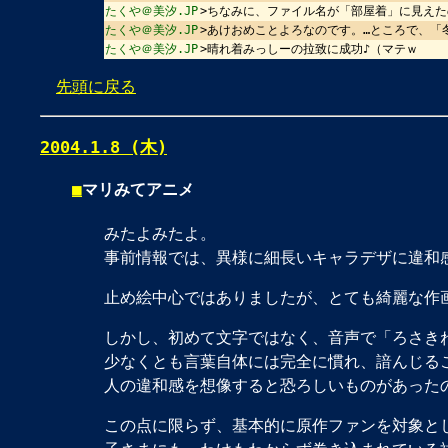
たくや＠美汐.JP
>ちなみに、ファイル名が「部屋着」に見え
たくや＠美汐.JP
>あけおめことよろなのです。…ところで、「
たくや＠美汐.JP
>晴れ着みっしーの拉致に成功♪（マテｗ
先頭に戻る
2004.1.8 (木)
■
マリみてアニメ
みたよみたよ。
事前情報では、異様に細長いキャラデザに違和
止め絵中心ではありましたが、とても綺麗な作
しかし、初めて文字ではなく、音声で「ろさき
少なくとも言葉自体には完全に慣れ、諳んじる
人の違和感を想像すると恐ろしいものがあった
この点に限らず、基本的に原作ファンを対象と