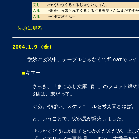
文月
>そういうくるくるじゃないもぅん。
入江
>帯を引っ張られてくるくるする美汐さんはまだです
入江
>和服美汐さんー
先頭に戻る
2004.1.9 (金)
微妙に改装中。テーブルじゃなくてfloatでレ
■
キエー
さっき、「まこみし文庫 春 」のプロット締
β稿は月末だって。
ぐあ。やばい、スケジュールを考え直さねば。
と、いうことで、突然尻が発火しました。
せっかくどうにか瞳子をつかんだんだが、止む
プライオリティー再整理。……むう、大番長をや