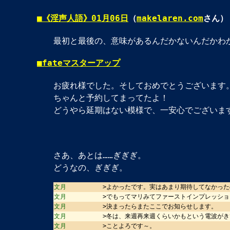
■
《淫声人語》01月06日
（
makelaren.com
さん）
最初と最後の、意味があるんだかないんだかわ
■
fateマスターアップ
お疲れ様でした。そしておめでとうございます
ちゃんと予約してまってたよ！
どうやら延期はない模様で、一安心でございま
さあ、あとは……ぎぎぎ。
どうなの、ぎぎぎ。
文月
>よかったです。実はあまり期待してなかっ
文月
>でもってマリみてファーストインプレッショ
文月
>決まったらまたここでお知らせします。
文月
>冬は、来週再来週くらいかもという電波がき
文月
>ことよろです～。