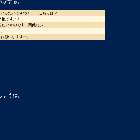
気がする。
いみたいですね！ ……こちらは？
辛抱ですよ！
やりたいものです（関係ない
っ。
くお願いしますー。
しょうね。