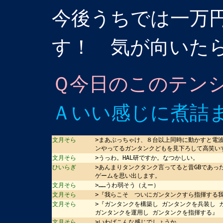
今後うちでは一万
す！ 気が向いた
Ｑ今日のこのテン
Ａいい感じに煮詰
文月そら
>まあぶっちゃけ、８台以上同時に動かすと電
ンやってるガンタンクどもを見下ろして高笑い
文月そら
>うっわ。HAL研ですか。なつかしい。
ひいらぎ
>あんまりタンクタンク言ってると昔GBであ
ゲームを思い出します。
文月そら
>……うわ弱そう（えー）
文月そら
>『我らこそ ついにガンタンクすら指揮する
文月そら
>『ガンタンクを構築し ガンタンクを兵装し 
ガンタンクを運用し ガンタンクを指揮する』
文月そら
>いわばこんな感じでしょうか