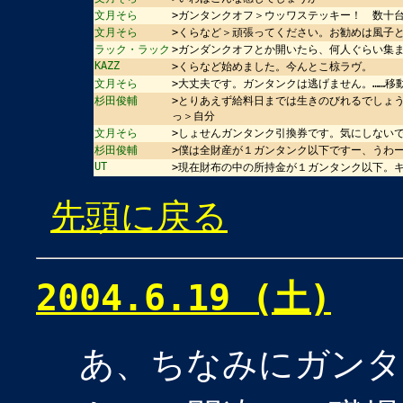
文月そら
>ガンタンクオフ＞ウッワステッキー！ 数十
文月そら
>くらなど＞頑張ってください。お勧めは風子
ラック・ラック
>ガンダンクオフとか開いたら、何人ぐらい集
KAZZ
>くらなど始めました。今んとこ椋ラヴ。
文月そら
>大丈夫です。ガンタンクは逃げません。……移
杉田俊輔
>とりあえず給料日までは生きのびれるでしょ
っ＞自分
文月そら
>しょせんガンタンク引換券です。気にしない
杉田俊輔
>僕は全財産が１ガンタンク以下ですー、うわ
UT
>現在財布の中の所持金が１ガンタンク以下。
先頭に戻る
2004.6.19 (土)
あ、ちなみにガンタ