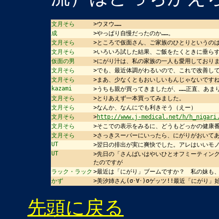
文月そら
>ウヌウ……
成
>やっぱり自慢だったのか……。
文月そら
>ところで仮面さん、ご家族のひとりというの
文月そら
>いろいろ試した結果、ご飯をたくときに垂ら
仮面の男
>にがり汁は、私の家族の一人も愛用しており
文月そら
>でも、最近体調がわるいので、これで改善し
文月そら
>まあ、少なくともおいしいもんじゃないです
kazami
>うちも親が買ってきましたが、……正直、あま
文月そら
>とりあえず一本買ってみました。
文月そら
>なんか、なんにでも利きそう（えー）
文月そら
>
http://www.j-medical.net/h/h_nigari
文月そら
>そこでの表示をみるに、どうもどっかの健康
文月そら
>さっきスーパーにいったら、にがりがおいて
UT
>翌日の排出が実に爽快でした。アレはいいモ
UT
>先日の「さんばいはやいひとオフミーティン
たのですが
ラック・ラック
>最近は「にがり」ブームですか？ 私の妹も
かず
>美汐姉さん(σ･∀･)σゲッツ!!最近「にがり
先頭に戻る