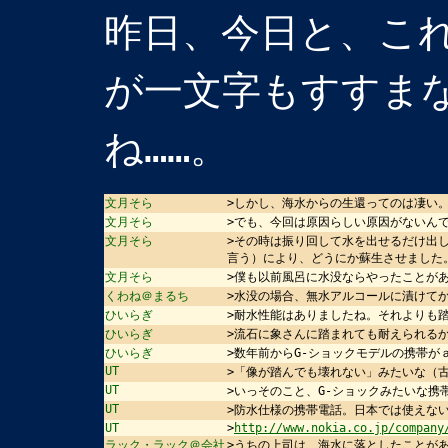
昨日、今日と、こ
が一文字もすすま
ね……。
文月そら
>しかし、海水からの生還ってのは凄い
文月そら
>でも、今回は原因らしい原因がないんで
文月そら
>その時は振り回して水を出せるだけ出
言う）により、どうにか蘇生させました
文月そら
>僕も以前風呂に水没ならやったことが
くわね＠まるち
>水没の場合、無水アルコールに漬けて
ひいらぎ
>耐水性能はありましたね。それよりも
ひいらぎ
>流石に象さんに踏まれても耐えられる
ひいらぎ
>数年前からG-ショックモデルの携帯が
UT
>「像が踏んでも壊れない」みたいな（
UT
>いっそのこと、G-ショックみたいな携
UT
>防水仕様の携帯電話。日本では使えな
UT
>
http://www.nokia.co.jp/company
ラック・ラック＠会社
>うちの上司は、海水に落としたことが