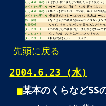
たくや＠仕事ちう
>ぱすは…秋子さんが登場したらよく見るべし
たくや＠仕事ちう
>ゆーざめいは "hir" とだけ言っておく。
たくや＠仕事ちう
>某にっきにサルベージ登録。今夜(6/20)
たくや＠仕事ちう
>某虹壁でみっしーのかわぅい壁紙はけーん
杉田俊輔
>なにせ今月の残り所持金が１／３ガンタン
杉田俊輔
>…って、本当にガンタンク買ったんですか
タカヒロ・Ｉ
>この春からの新居には、まだ机がないんで
タカヒロ・Ｉ
>というわけで大きなみしおさんげっつ。
タカヒロ・Ｉ
>私も絵描きたい・・・久々に。
先頭に戻る
2004.6.23 (水)
■
某本のくらなどSS