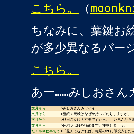
こちら。
（
moonkn
ちなみに、葉鍵お
が多少異なるバー
こちら。
あー……みしおさん
文月そら
>みしおさんカワイイ！
文月そら
>壁紙＞元絵はなぜか持ってたりしますが、
文月そら
>杉田さんは大丈夫ですかっ。――いろんな意
文月そら
>床パソは腰を痛めます。注意しませう。
たくや＠仕事ちう
>「見えてなければ」職場のPCに即投入した