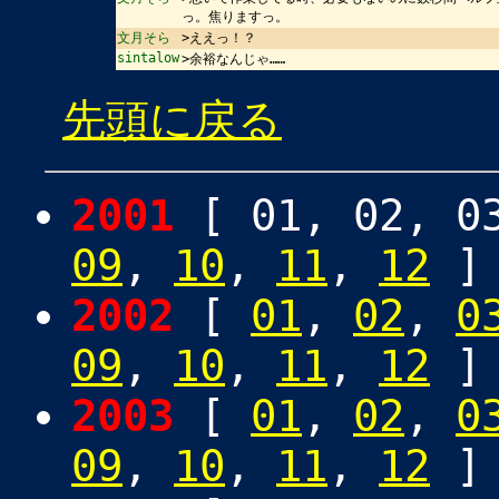
っ。焦りますっ。
文月そら
>ええっ！？
sintalow
>余裕なんじゃ……
先頭に戻る
2001
[ 01, 02, 0
09
,
10
,
11
,
12
]
2002
[
01
,
02
,
0
09
,
10
,
11
,
12
]
2003
[
01
,
02
,
0
09
,
10
,
11
,
12
]