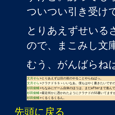
ついつい引き受け
とりあえずせいる
ので、まこみし文
むう、がんばらね
文月そら
>とりあえずは目の前のやることやらねばっ。
文月そら
>クラナドＳＳ＞いいなあ。僕もはやく書きたいですの
杉田俊輔
>ちなみにゲーム自体のほうは、まだafterまで進ん
杉田俊輔
>最近何かに憑かれたようにクラナドのSS書いてます
杉田俊輔
>くるくるくるん。
先頭に戻る