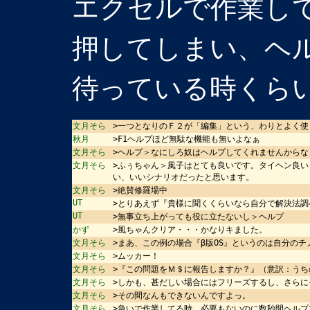
エクセルで作業して
押してしまい、ヘ
待っている時くら
文月そら
>一つとなりのＦ２が「編集」という、わりとよく
秋月
>F1ヘルプほど無駄な機能も無いよなぁ
文月そら
>ヘルプ＞なにしろ奴はヘルプしてくれませんからな
文月そら
>ふぅちゃん＞風子はとても良いです。タイヘン良い
い、いいシナリオだったと思います。
文月そら
>絶賛修羅場中
UT
>とりあえず『貴様に聞くくらいなら自分で解決法
UT
>無事立ち上がっても役に立たないし＞ヘルプ
かず
>風ちゃんクリア・・・かなりキました。
文月そら
>まあ、この例の場合『β版OS』というのは自分の
文月そら
>ムッカー！
文月そら
>『この問題をＭ＄に報告しますか？』（意訳：うち
文月そら
>しかも、甚だしい場合にはフリーズするし、さら
文月そら
>その間なんもできないんですよっ。
文月そら
>急いで作業してる時、必要もないのに数秒間ヘル