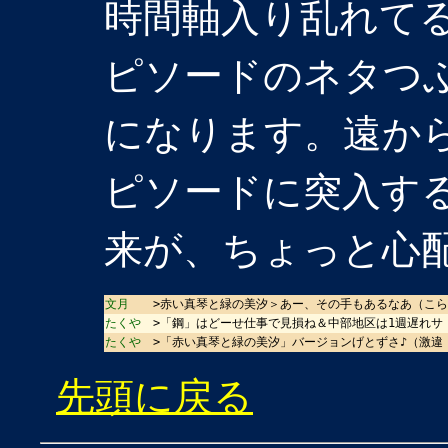
時間軸入り乱れて
ピソードのネタつ
になります。遠か
ピソードに突入す
来が、ちょっと心
文月
>赤い真琴と緑の美汐＞あー、その手もあるなあ（こら
たくや
>「鋼」はどーせ仕事で見損ね＆中部地区は1週遅れサ (
たくや
>「赤い真琴と緑の美汐」バージョンげとずさ♪（激違
先頭に戻る