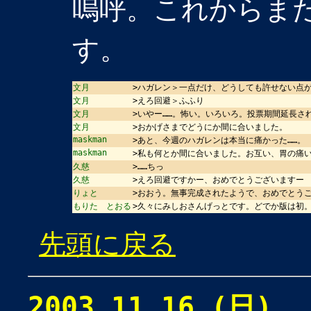
嗚呼。これからま
す。
文月
>ハガレン＞一点だけ、どうしても許せない点
文月
>えろ回避＞ふふり
文月
>いやー……。怖い。いろいろ。投票期間延長さ
文月
>おかげさまでどうにか間に合いました。
maskman
>あと、今週のハガレンは本当に痛かった……。
maskman
>私も何とか間に合いました。お互い、胃の痛
久慈
>……ちっ
久慈
>えろ回避ですかー、おめでとうございますー
りょと
>おおう。無事完成されたようで、おめでとう
もりた とおる
>久々にみしおさんげっとです。どでか版は初
先頭に戻る
2003.11.16 (日)