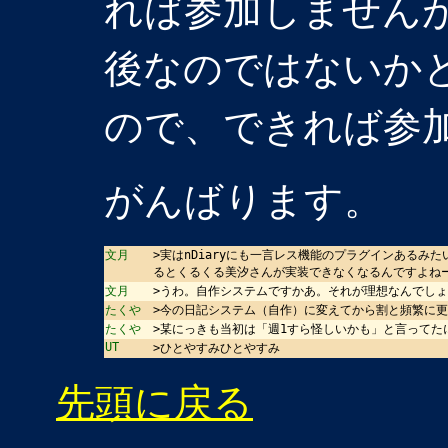
れば参加しません
後なのではないか
ので、できれば参
がんばります。
文月
>実はnDiaryにも一言レス機能のプラグインある
るとくるくる美汐さんが実装できなくなるんですよね
文月
>うわ。自作システムですかあ。それが理想なんでし
たくや
>今の日記システム（自作）に変えてから割と頻繁に
たくや
>某にっきも当初は「週1すら怪しいかも」と言ってた
UT
>ひとやすみひとやすみ
先頭に戻る