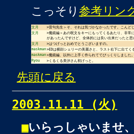
こっそり
参考リン
文月
>雷句先生＞そ、それは気づかなかったです。こんど
文月
>魔鏡編＞あの呪文をキーにもってくるあたり、非常
があったんですけど、全体的には良い出来だったと思
文月
>はつげっとおめでとうございますの。
maskman
>EDは横顔シェリーの美麗さと、ラスト右下に出てく
maskman
>魔鏡編、以外に上手く作られててびっくりしました
Ryou
>くるくる美汐さん初げっと。
先頭に戻る
2003.11.11 (火)
■
いらっしゃいませ